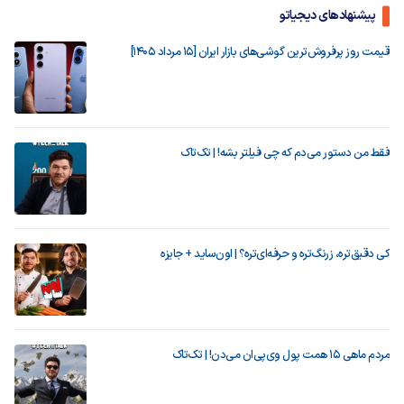
پیشنهادهای دیجیاتو
قیمت روز پرفروش‌ترین گوشی‌های بازار ایران [15 مرداد 1405]
فقط من دستور می‌دم که چی فیلتر بشه! | تک‌تاک
کی دقیق‌تره، زرنگ‌تره و حرفه‌ای‌تره؟ | اون‌ساید + جایزه
مردم ماهی ۱۵ همت پول وی‌پی‌ان می‌دن! | تک‌تاک