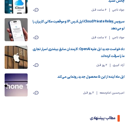
چالش کشید
جواد تاجی
6 ساعت قبل
0
سرویس iCloud Private Relay اپل آدرس IP و موقعیت مکانی کاربران را
لو می‌دهد
جواد تاجی
7 ساعت قبل
0
دادخواست جدید اپل علیه OpenAI: کارمندان سابق بیشتری اسرار تجاری
ما را سرقت کرده‌اند
آزاد کبیری
2 روز قبل
0
اپل ماه آینده از این ۵ محصول جدید رونمایی می‌کند
امیرحسین امام‌جمعه
2 روز قبل
0
مطالب پیشنهادی