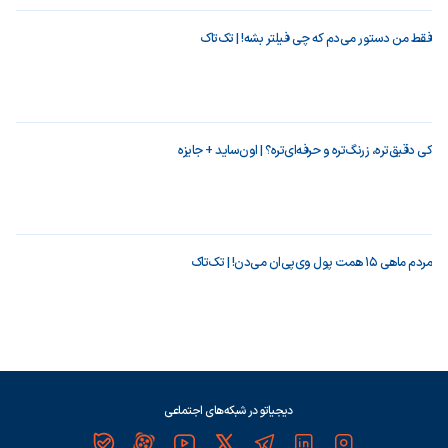
فقط من دستور می‌دم که چی فیلتر بشه! | تک‌تاک
کی دقیق‌تره، زرنگ‌تره و حرفه‌ای‌تره؟ | اون‌ساید + جایزه
مردم ماهی ۱۵ همت پول وی‌پی‌ان می‌دن! | تک‌تاک
دیجیاتو در شبکه‌های اجتماعی