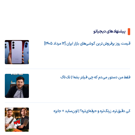
پیشنهادهای دیجیاتو
قیمت روز پرفروش‌ترین گوشی‌های بازار ایران [12 مرداد 1405]
فقط من دستور می‌دم که چی فیلتر بشه! | تک‌تاک
کی دقیق‌تره، زرنگ‌تره و حرفه‌ای‌تره؟ | اون‌ساید + جایزه