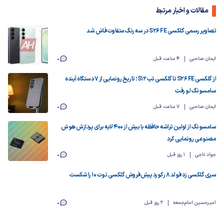
مقالات و اخبار مرتبط
تصاویر رسمی گلکسی S26 FE در سه رنگ متفاوت فاش شد
ایمان صاحبی
4 ساعت قبل
0
از گلکسی S26 FE تا گلکسی تب S12؛ تاریخ رونمایی از ۷ دستگاه آینده
سامسونگ لو رفت
ایمان صاحبی
7 ساعت قبل
0
سامسونگ از اولین تراشه حافظه با بیش از ۴۰۰ لایه برای پردازش هوش
مصنوعی رونمایی کرد
جواد تاجی
1 روز قبل
0
سری گلکسی زد فولد ۸ رکورد پیش‌فروش گلکسی نوت ۱۰ را شکست
امیرحسین امام‌جمعه
2 روز قبل
0