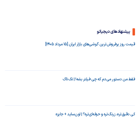
پیشنهادهای دیجیاتو
قیمت روز پرفروش‌ترین گوشی‌های بازار ایران [15 مرداد 1405]
فقط من دستور می‌دم که چی فیلتر بشه! | تک‌تاک
کی دقیق‌تره، زرنگ‌تره و حرفه‌ای‌تره؟ | اون‌ساید + جایزه