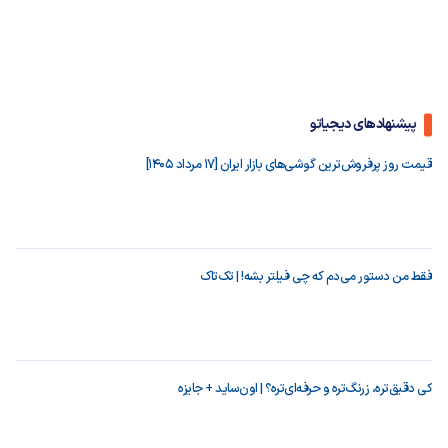
پیشنهادهای دیجیاتو
قیمت روز پرفروش‌ترین گوشی‌های بازار ایران [17 مرداد 1405]
فقط من دستور می‌دم که چی فیلتر بشه! | تک‌تاک
کی دقیق‌تره، زرنگ‌تره و حرفه‌ای‌تره؟ | اون‌ساید + جایزه