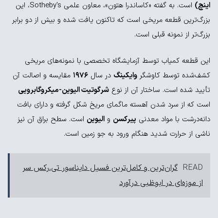
اینچ)
است. به گفته «کاساندرا هتون»، معاون علمی Sotheby's، این
بزرگ‌ترین قطعه مریخی است که تاکنون یافت شده و بیش از دو برابر
بزرگ‌تر از نمونه قبلی است.
این قطعه کمیاب توسط آزمایشگاه تخصصی با نمونه‌های مریخی
کشف‌شده توسط کاوشگر
وایکینگ
در سال
1976
مقایسه و اصالت آن
تأیید شده است. ساختار آن از نوع
شرگوتیت الیوین-میکروگابرویی
است که از سرد شدن آهسته ماگمای مریخ شکل گرفته و دارای بافت
دانه‌درشت با مواد معدنی
پیرکسن
و
الیوین
است. سطح براق آن نیز
ناشی از حرارت شدید هنگام ورود به جو زمین است.
READ
گران‌ترین و کامل‌ترین فسیل دایناسور تی‌.رکس سر
از موزه‌ای در ابوظبی درآورد