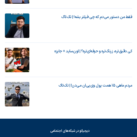
فقط من دستور می‌دم که چی فیلتر بشه! | تک‌تاک
کی دقیق‌تره، زرنگ‌تره و حرفه‌ای‌تره؟ | اون‌ساید + جایزه
مردم ماهی ۱۵ همت پول وی‌پی‌ان می‌دن! | تک‌تاک
دیجیاتو در شبکه‌های اجتماعی