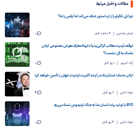
مقالات و اخبار مرتبط
چرا اپل تلگرام را از اپ استور حذف می‌کند اما ایکس را نه؟
ایمان صاحبی
4 ساعت قبل
0
توقف آپدیت مطالب گراکی‌پدیا؛ دایره‌المعارف هوش مصنوعی ایلان
ماسک به گل نشست؟
آزاد کبیری
1 روز قبل
0
ایلان ماسک: استارلینک در آینده اکثریت اینترنت جهان را تأمین خواهد کرد
جواد تاجی
2 روز قبل
4
BYD با تولید ربات انسان‌نما به جنگ اپتیموس تسلا می‌رود
جواد تاجی
4 روز قبل
0