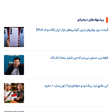
پیشنهادهای دیجیاتو
قیمت روز پرفروش‌ترین گوشی‌های بازار ایران [15 مرداد 1405]
فقط من دستور می‌دم که چی فیلتر بشه! | تک‌تاک
کی دقیق‌تره، زرنگ‌تره و حرفه‌ای‌تره؟ | اون‌ساید + جایزه