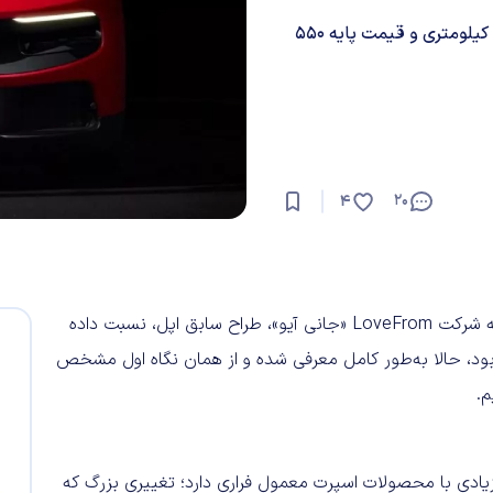
Luce اولین فراری پنج‌نفره است و با چهار موتور برقی، برد ۵۲۹ کیلومتری و قیمت پایه ۵۵۰
20
4
فراری سرانجام از خودرو برقی Luce رونمایی کرد که طراحی آن به شرکت LoveFrom «جانی آیو»، طراح سابق اپل، نسبت داده
 بود، حالا به‌طور کامل معرفی شده و از همان نگاه اول مشخص
م.
 فاصله زیادی با محصولات اسپرت معمول فراری دارد؛ تغییری بزرگ که