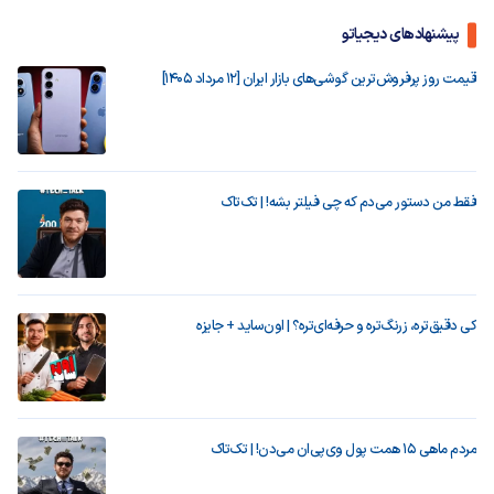
پیشنهادهای دیجیاتو
قیمت روز پرفروش‌ترین گوشی‌های بازار ایران [12 مرداد 1405]
فقط من دستور می‌دم که چی فیلتر بشه! | تک‌تاک
کی دقیق‌تره، زرنگ‌تره و حرفه‌ای‌تره؟ | اون‌ساید + جایزه
مردم ماهی ۱۵ همت پول وی‌پی‌ان می‌دن! | تک‌تاک