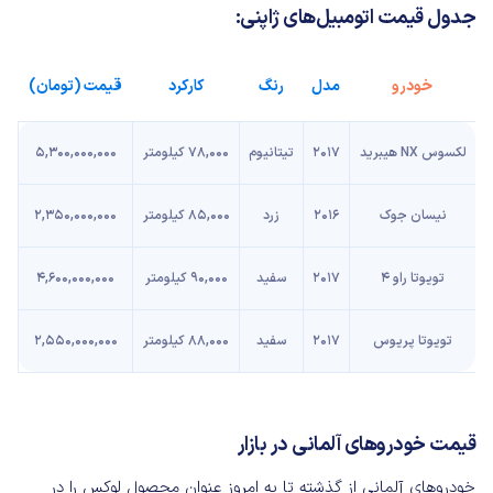
جدول قیمت اتومبیل‌های ژاپنی:
خودرو
مدل
رنگ
کارکرد
قیمت (تومان)
لکسوس NX هیبرید
2017
تیتانیوم
78,000 کیلومتر
5,300,000,000
نیسان جوک
2016
زرد
85,000 کیلومتر
2,350,000,000
تویوتا راو 4
2017
سفید
90,000 کیلومتر
4,600,000,000
تویوتا پریوس
2017
سفید
88,000 کیلومتر
2,550,000,000
قیمت خودروهای آلمانی در بازار
خودروهای آلمانی از گذشته تا به امروز عنوان محصول لوکس را در