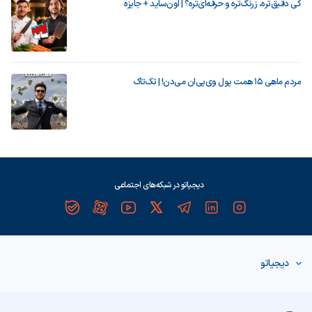
کی دقیق‌تره، زرنگ‌تره و حرفه‌ای‌تره؟ | اون‌ساید + جایزه
مردم ماهی ۱۵ همت پول وی‌پی‌ان می‌دن! | تک‌تاک
دیجیاتو در شبکه‌های اجتماعی
دیجیاتو