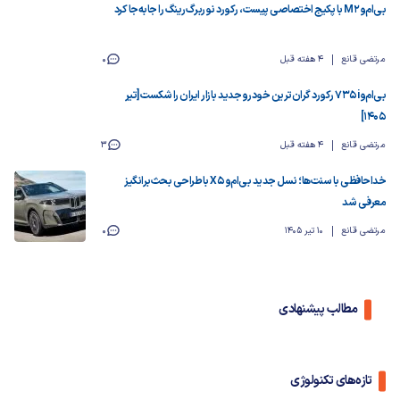
بی‌ام‌و M2 با پکیج اختصاصی پیست، رکورد نوربرگ‌رینگ را جابه‌جا کرد
مرتضی قانع
4 هفته قبل
0
بی‌ام‌و 735i رکورد گران‌ترین خودرو جدید بازار ایران را شکست [تیر
۱۴۰۵]
مرتضی قانع
4 هفته قبل
3
خداحافظی با سنت‌ها؛ نسل جدید بی‌ام‌و X5 با طراحی بحث‌برانگیز
معرفی شد
مرتضی قانع
10 تیر 1405
0
مطالب پیشنهادی
تازه‌های تکنولوژی