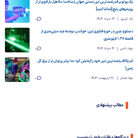
یک یوتوبر قدرتمندترین لیزر دستی جهان را ساخت؛ 50 هزار بار قوی‌تر از
پوینترهای رایج [تماشا کنید]
آزاد کبیری
13 خرداد 1404
0
دستاورد چین در حوزه فناوری لیزر: خواندن نوشته چند میلی‌متری از
فاصله 1.36 کیلومتری
جواد تاجی
4 خرداد 1404
0
آمریکا قدرتمندترین لیزر خود را آزمایش کرد؛ 100 برابر پرتوان‌تر از برق کل
زمین!
مونا طحان
30 اردیبهشت 1404
0
مطالب پیشنهادی
دیدگاه‌ها و نظرات خود را بنویسید