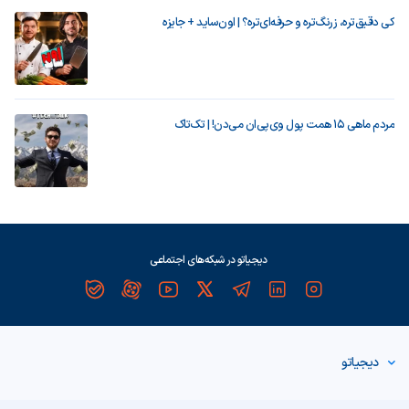
کی دقیق‌تره، زرنگ‌تره و حرفه‌ای‌تره؟ | اون‌ساید + جایزه
مردم ماهی ۱۵ همت پول وی‌پی‌ان می‌دن! | تک‌تاک
دیجیاتو در شبکه‌های اجتماعی
دیجیاتو