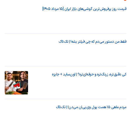
قیمت روز پرفروش‌ترین گوشی‌های بازار ایران [15 مرداد 1405]
فقط من دستور می‌دم که چی فیلتر بشه! | تک‌تاک
کی دقیق‌تره، زرنگ‌تره و حرفه‌ای‌تره؟ | اون‌ساید + جایزه
مردم ماهی ۱۵ همت پول وی‌پی‌ان می‌دن! | تک‌تاک