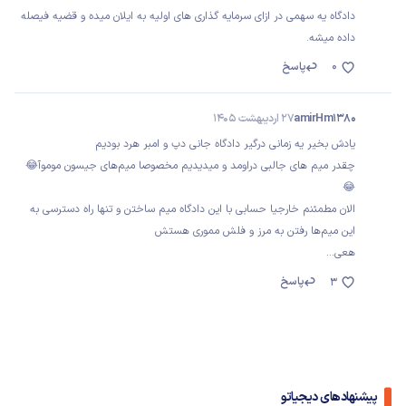
دادگاه یه سهمی در ازای سرمایه گذاری های اولیه به ایلان میده و قضیه فیصله
داده میشه.
0
پاسخ
amirHm1380
27 اردیبهشت 1405
یادش بخیر یه زمانی درگیر دادگاه جانی دپ و امبر هرد بودیم
چقدر میم های جالبی دراومد و میدیدیم مخصوصا میم‌های جیسون موموآ😂
😂
الان مطمئنم خارجیا حسابی با این دادگاه میم ساختن و تنها راه دسترسی به
این میم‌ها رفتن به مرز و فلش مموری هستش
هعی...
پاسخ
3
پیشنهادهای دیجیاتو