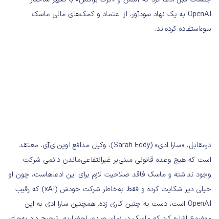
OpenAI به یک نهاد سودآور، از اعتماد و کمک‌های مالی ماسک
سوءاستفاده کرده‌اند.
درمقابل، «سارا ادی» (Sarah Eddy)، وکیل مدافع اوپن‌ای‌آی، معتقد
است که هیچ وعده قانونی مبنی‌بر غیرانتفاعی‌ماندن دائمی شرکت
وجود نداشته و ماسک فاقد صلاحیت لازم برای این ادعاهاست، چون او
خیلی دیر شکایت کرده و فقط به‌خاطر شرکت خودش (xAI) که رقیب
OpenAI است، دست به چنین کاری زده. همچنین سارا ادی به این
موضوع اشاره کرد که ماسک در زمان صدور احضاریه، ترجیح داد به‌جای