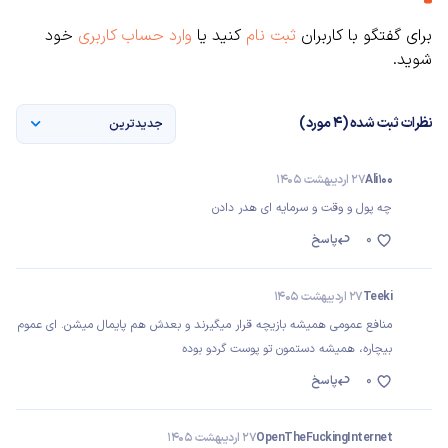
برای گفتگو با کاربران
ثبت نام
کنید یا
وارد حساب کاربری
خود
شوید.
نظرات ثبت شده (4 مورد)
جدیدترین
Ali100
27 اردیبهشت 1405
چه پول و وقت و سرمایه ای هدر دادن
0
پاسخ
Teeki
27 اردیبهشت 1405
منافع عمومی همیشه بازیچه قرار میگیرند و بعدش هم پایمال میشن. ای عموم
بیچاره، همیشه دستمون تو پوست گردو بوده
0
پاسخ
OpenTheFuckingInternet
27 اردیبهشت 1405