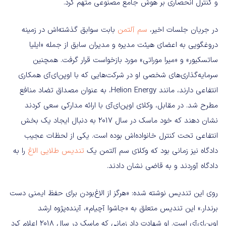
و کنترل انحصاری بر هوش جامع مصنوعی متهم کرد.
در جریان جلسات اخیر،
سم آلتمن
بابت سوابق گذشته‌اش در زمینه
دروغگویی به اعضای هیئت مدیره و مدیران سابق از جمله «ایلیا
ساتسکیور» و «میرا موراتی» مورد بازخواست قرار گرفت. همچنین
سرمایه‌گذاری‌های شخصی او در شرکت‌هایی که با اوپن‌ای‌آی همکاری
انتفاعی دارند، مانند Helion Energy، به عنوان مصداق تضاد منافع
مطرح شد. در مقابل، وکلای اوپن‌ای‌آی با ارائه مدارکی سعی کردند
نشان دهند که خود ماسک در سال ۲۰۱۷ به دنبال ایجاد یک بخش
انتفاعی تحت کنترل خانواده‌اش بوده است. یکی از لحظات عجیب
دادگاه نیز زمانی بود که وکلای سم آلتمن یک
تندیس طلایی الاغ
را به
دادگاه آوردند و به قاضی نشان دادند.
روی این تندیس نوشته شده: «هرگز از الاغ‌بودن برای حفظ ایمنی دست
برندار.» این تندیس متعلق به «جاشوا آچیام»، آینده‌پژوه ارشد
اوپن‌ای‌آی است. او شهادت داد زمانی که ماسک در سال ۲۰۱۸ اعلام کرد