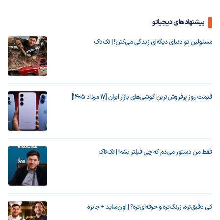
پیشنهادهای دیجیاتو
مسئولین تو دنیای دیگه‌ای زندگی می‌کنن! | تک‌تاک
قیمت روز پرفروش‌ترین گوشی‌های بازار ایران [17 مرداد 1405]
فقط من دستور می‌دم که چی فیلتر بشه! | تک‌تاک
کی دقیق‌تره، زرنگ‌تره و حرفه‌ای‌تره؟ | اون‌ساید + جایزه