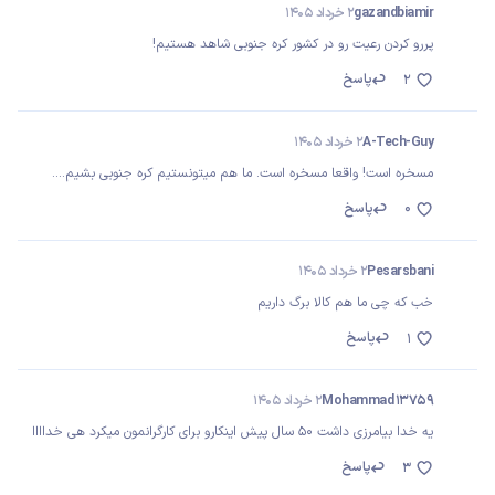
gazandbiamir
2 خرداد 1405
پررو کردن رعیت رو در کشور کره جنوبی شاهد هستیم!
پاسخ
2
A-Tech-Guy
2 خرداد 1405
مسخره است! واقعا مسخره است. ما هم میتونستیم کره جنوبی بشیم....
0
پاسخ
Pesarsbani
2 خرداد 1405
خب که چی ما هم کالا برگ داریم
پاسخ
1
Mohammad 13759
2 خرداد 1405
یه خدا بیامرزی داشت ۵۰ سال پیش اینکارو برای کارگرانمون میکرد هی خداااا
پاسخ
3