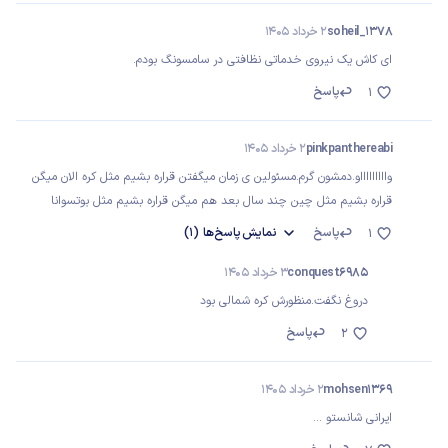
soheil_1378
2 خرداد 1405
ای کاش یک نیروی خدماتی نظافتی در سامسونگ بودم.
پاسخ
1
pinkpanthereabi
2 خرداد 1405
واااااااااو.دمشون گرم.مسئولین ی زمان میگفتن قراره بشیم مثل کره الان میگن
قراره بشیم مثل چین چند سال بعد هم میگن قراره بشیم مثل بوتسوانا
پاسخ
نمایش
پاسخ‌ها
(1)
1
conquest6985
3 خرداد 1405
دروغ نگفت.منظورش کره شمالی بود
پاسخ
2
mohsen1369
2 خرداد 1405
ایرانی شانستو ...