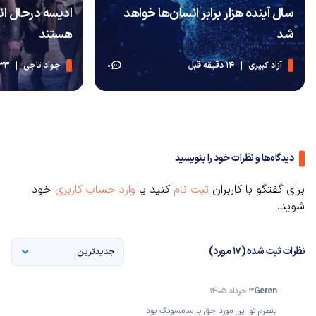
سال آینده هزار برابر انسان‌ها خواهد
ادیسه درحال ان
شد
هستند
آزاد کبیری
14 دقیقه قبل
جواد تاجی
33 دقیقه ق
0
دیدگاه‌ها و نظرات خود را بنویسید
برای گفتگو با کاربران
ثبت نام
کنید یا
وارد حساب کاربری
خود
شوید.
نظرات ثبت شده (17 مورد)
جدیدترین
Geren
3 خرداد 1405
بنظرم تو این مورد حق با سامسونگ بود