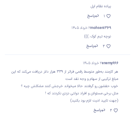
پیاده نظام اپل
پاسخ
1
mohsen1369
2 خرداد 1405
نوچه تیم کوک.:)))
پاسخ
2
enemy666
2 خرداد 1405
هر کارمند به‌طور متوسط رقمی فراتر از ۳۳۹ هزار دلار دریافت می‌کند که این
مبلغ ترکیبی از سهام و وجه نقد است
خوب حقشون رو گرفتند حالا میخواند خرجش کنند مشکلش چیه ؟
مثل برخی مسئولان و افراد دولتی دزدی نکردند که !
(جهت تایید ادیت لازم بود بکنید)
پاسخ
2