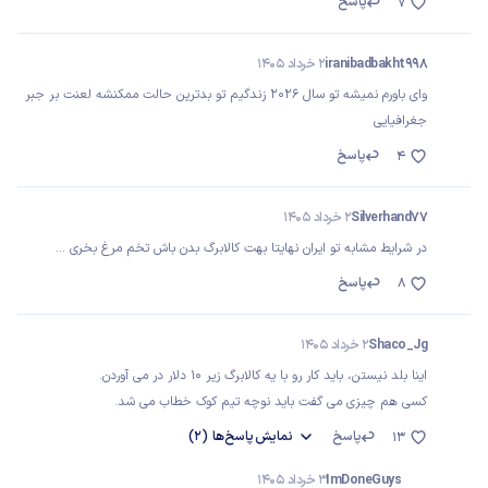
پاسخ
7
iranibadbakht998
2 خرداد 1405
وای باورم نمیشه تو سال 2026 زندگیم تو بدترین حالت ممکنشه لعنت بر جبر
جغرافیایی
پاسخ
4
Silverhand77
2 خرداد 1405
در شرایط مشابه تو ایران نهایتا بهت کالابرگ بدن باش تخم مرغ بخری ...
پاسخ
8
Shaco_Jg
2 خرداد 1405
اینا بلد نیستن، باید کار رو با یه کالابرگ زیر 10 دلار در می آوردن.
کسی هم چیزی می گفت باید نوچه تیم کوک خطاب می شد.
پاسخ
نمایش
پاسخ‌ها
(2)
13
ImDoneGuys
3 خرداد 1405