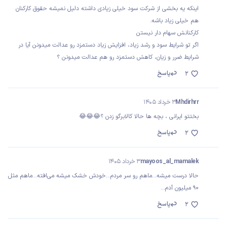
اینکه یه بخشی از شرکت سود خیلی زیادی داشته دلیل نمیشه حقوق کارکنان
هم خیلی زیاد باشه.
کارکنانش سهام دار نیستن
اگر تو شرایط سود و رشد زیاد، افزایش زیاد دستمزد رو عدالت میدونن آیا در
شرایط ضرر و زیان، کاهش دستمزد رو هم عدالت میدونن ؟
پاسخ
2
Mhdirhrr
3 خرداد 1405
بختتو ایرانی ، بچه ها حالا کالابرگو زدن ؟😂😂😂
پاسخ
2
mayoos_al_mamalek
3 خرداد 1405
حالا درست میشه...ماهم رو سر مردم...خودش خشک میشه می‌افته...ماهم مثل
۹۰ میلیون آدم...
پاسخ
2