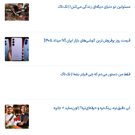
مسئولین تو دنیای دیگه‌ای زندگی می‌کنن! | تک‌تاک
قیمت روز پرفروش‌ترین گوشی‌های بازار ایران [17 مرداد 1405]
فقط من دستور می‌دم که چی فیلتر بشه! | تک‌تاک
کی دقیق‌تره، زرنگ‌تره و حرفه‌ای‌تره؟ | اون‌ساید + جایزه