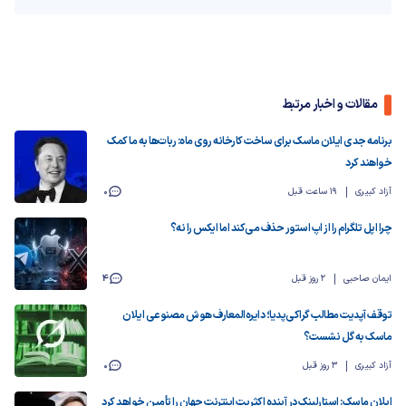
مقالات و اخبار مرتبط
برنامه جدی ایلان ماسک برای ساخت‌ کارخانه روی ماه: ربات‌ها به ما کمک
خواهند کرد
آزاد کبیری
19 ساعت قبل
0
چرا اپل تلگرام را از اپ استور حذف می‌کند اما ایکس را نه؟
ایمان صاحبی
2 روز قبل
4
توقف آپدیت مطالب گراکی‌پدیا؛ دایره‌المعارف هوش مصنوعی ایلان
ماسک به گل نشست؟
آزاد کبیری
3 روز قبل
0
ایلان ماسک: استارلینک در آینده اکثریت اینترنت جهان را تأمین خواهد کرد