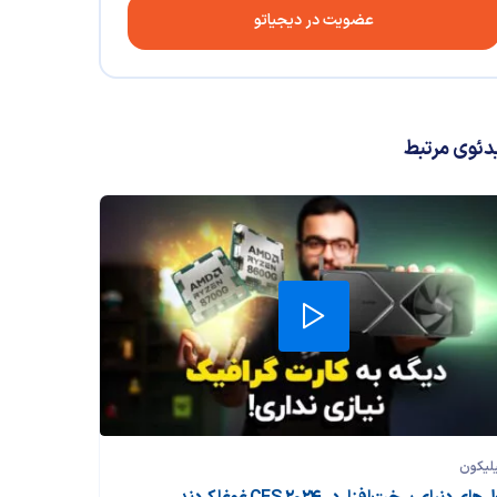
عضویت در دیجیاتو
دئوی مرتبط
لیکون