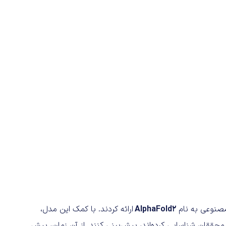
AlphaFold2
ارائه کردند. با کمک این مدل،
تمام 200 میلیون پروتئینی را که محققان شناسایی کرده‌اند، پیش‌بینی کنند. از آن زمان، بیش