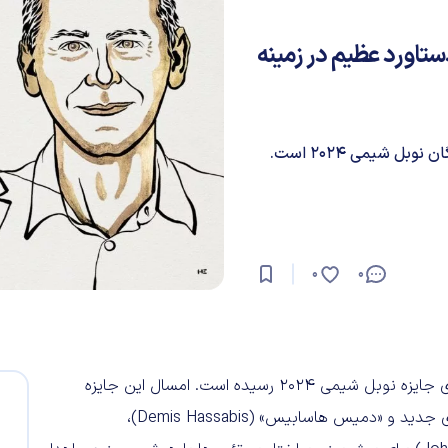
مند برای دستاورد عظیم در زمینه
ل شیمی 2024 است.
0
0
، اکنون نوبت اعطای جایزه نوبل شیمی 2024 رسیده است. امسال این جایزه
مشترکاً به‌ «دیوید بیکر» (David Baker) برای طراحی پروتئین‌های جدید و «دمیس هاسابیس» (Demis Hassabis)،