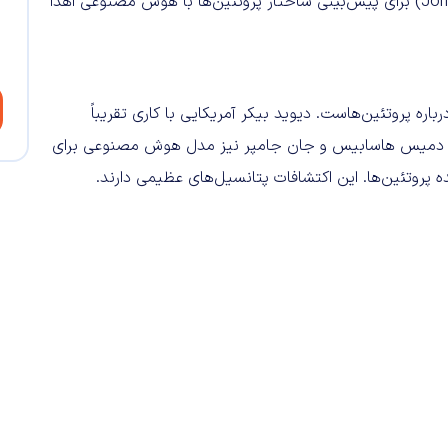
هم‌بنیان‌گذار دیپ‌مایند گوگل و «جان ام. جامپر» (John M. Jumper) برای پیش‌بینی ساختار پروتئین‌ها با هوش مصنوعی اهدا
جایزه نوبل شیمی 2024 درباره پروتئین‌هاست. دیوید بیکر آمریکایی با کاری تقریباً
شد. دمیس هاسابیس و جان جامپر نیز مدل هوش مصنوعی برای