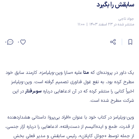
سابقش را بگیرد
جواد تاجی
منتشر شده در 23 اسفند 1403 | 11:00
0
0
یک داور در پرونده‌ای که
متا
علیه «سارا وین-ویلیامز»، کارمند سابق خود
مطرح کرده بود، به نفع غول فناوری تصمیم گرفته است. وین-ویلیامز
اخیراً کتابی را منتشر کرده که در آن ادعاهایی درباره
سوءرفتار
در این
شرکت مطرح شده است.
وین-ویلیامز در کتاب خود با عنوان «افراد بی‌پروا: داستانی هشداردهنده
از قدرت، طمع و ایده‌آلیسم از دست‌رفته»، ادعاهایی را درباره آزار جنسی،
از جمله توسط «جوئل کاپلان»، رئیس سابقش و مدیر فعلی بخش