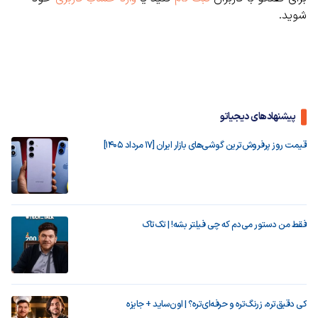
شوید.
پیشنهادهای دیجیاتو
قیمت روز پرفروش‌ترین گوشی‌های بازار ایران [17 مرداد 1405]
فقط من دستور می‌دم که چی فیلتر بشه! | تک‌تاک
کی دقیق‌تره، زرنگ‌تره و حرفه‌ای‌تره؟ | اون‌ساید + جایزه