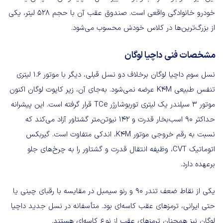
خودرو خانوادگی واقعی است. صندوق عقب آن با حجم ۵۲۸ لیتر، یکی
از بزرگ‌ترین‌ها در کلاس خودش محسوب می‌شود.
مشخصات فنی داچیا لوگان
نسل سوم داچیا لوگان برخلاف دو نسل قبلی، دیگر با موتور ۱.۶ لیتری
تنفس طبیعی K4M عرضه نمی‌شود. به‌جای آن، زیر کاپوت لوگان اکنون
موتور ۳ سیلندر یک لیتری توربوشارژر TCe قرار گرفته است. این پیشرانه
حداکثر ۹۰ اسب‌بخار قدرت و ۱۴۲ نیوتن‌متر گشتاور آزاد می‌کند که
نسبت به رقم خروجی موتور K4M، اندکی متفاوت است. گیربکس
اتوماتیک CVT، وظیفه انتقال قدرت و گشتاور را به چرخ‌های جلو
برعهده دارد.
یکی از نقاط ضعف تندر ۹۰ و رنو سیمبل در مقایسه با رقبای چینی یا
حتی ایرانی، ترمزهای عقب کاسه‌ای بود. متأسفانه در نسل جدید داچیا
لوگان نیز همچنان ترمزهای عقب از نوع کاسه‌ای هستند.