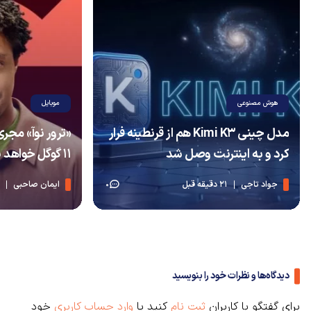
هوش مصنوعی
موبایل
مدل چینی Kimi K3 هم از قرنطینه فرار
«ترور نوآ» مجر
کرد و به اینترنت وصل شد
۱۱ گوگل خواهد بود
جواد تاجی
21 دقیقه قبل
ایمان صاحبی
0
دیدگاه‌ها و نظرات خود را بنویسید
برای گفتگو با کاربران
ثبت نام
کنید یا
وارد حساب کاربری
خود