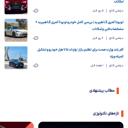
امکانات
مرتضی قانع
5 روز قبل
0
تویوتا کمری LE هیبرید | بررسی کامل خودرو تویوتا کمری LE هیبرید +
مشخصات فنی و امکانات
مرتضی قانع
6 روز قبل
0
گام بلند وزارت صمت برای تنظیم بازار؛ واردات ۷۵ هزار خودرو و تشکیل
کمیته ویژه
مرتضی قانع
1 هفته قبل
0
مطالب پیشنهادی
تازه‌های تکنولوژی