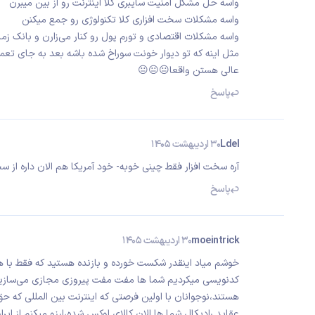
واسه حل مشکل امنیت سایبری کلا اینترنت رو از بین میبرن
واسه مشکلات سخت افزاری کلا تکنولوژی رو جمع میکنن
واسه مشکلات اقتصادی و تورم پول رو کنار می‌زارن و بانک زما
مثل اینه که تو دیوار خونت سوراخ شده باشه بعد به جای تعم
عالی هستن واقعا😐😐😐
پاسخ
Ldel
30 اردیبهشت 1405
آره سخت افزار فقط چینی خوبه- خود آمریکا هم الان داره از سخ
پاسخ
moeintrick
30 اردیبهشت 1405
خوشم میاد اینقدر شکست خورده و بازنده هستید که فقط با 
کدنویسی میکردیم شما ها مفت مفت پیروزی مجازی می‌سازید
هستند،نوجوانان با اولین فرصتی که اینترنت بین المللی که ح
عقاید رادیکال شما ها الان کالای لوکس شده،ارزو میکنم از ای