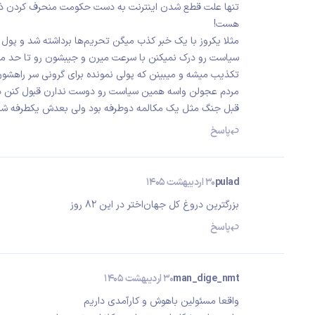
تنها علت قطع شدن اینترنت به دست حکومت منحرف کردن ذهن 
هست!
مثلا یکروز با یک خبر کذب میگن تحریم‌ها برداشته شد و پول 
سیاست رو درک نمیکنن با سرعت میرن و جیبشون رو تا حد ممک
تکذیب میشه و میبینن که پولی نمونده برای گرونی سر راهشون
مردم عجولن واسه همین سیاست رو دوست ندارن قبول کنن در
قبل جنگ مثل یک مکالمه دوطرفه بود ولی بعدش یکطرفه شد و
پاسخ
pulad
30 اردیبهشت 1405
بزرگترین دروغ کل جهان‌اختر در این ۸۲ روز
پاسخ
man_dige_nmt
30 اردیبهشت 1405
واقعا مسئولین باهوش و کارآمدی داریم