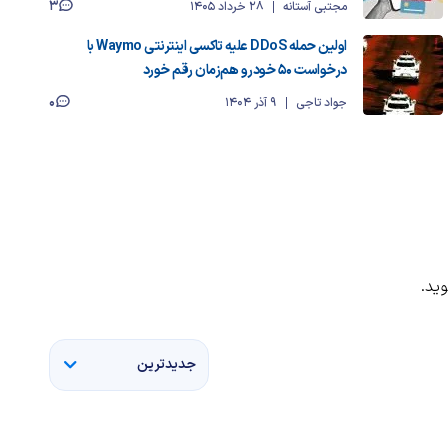
3
مجتبی آستانه
28 خرداد 1405
اولین حمله DDoS علیه تاکسی اینترنتی Waymo با
درخواست 50 خودرو هم‌زمان رقم خورد
0
جواد تاجی
9 آذر 1404
ید.
جدیدترین