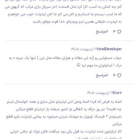
گم چه کمکی به کسب کارا کرد مثل قسمت اخر سریال بازی مرکب که گیهون می
گه ما اسب نیستم ما انسانیم و الان می گم ما الان اینترنت خوب می خواهیم
نه اینترنت طبقاتی همین تیم ویجیاتو خدا قوت موفق باشید
پاسخ
4
tiredDeveloper
19 اردیبهشت 1405
جواب مسئولین رو (به این مقاله و هزاران مقاله مثل این ) تنها یک چیزه » به
درک ! ایدئولوژی ما مهم تره 🤫
پاسخ
4
Eco7
19 اردیبهشت 1405
اصلا به فرض که فردا اصلا وصل کنن اینترنتو مثل سابق و همه خوشحال شیم
چه فایده؟ دو روز دیگه یه اتفاقی تو کشور میفته باز اینترنتو قطع میکنن
نمیدونم ۲ فرسنگ اونورتر یه موشک میزنن میخوره به یجایی اینترنت مارو قطع
میکنن
کلا ابزارشون شده اینترنت به قول یکی بود میگفت فلان نوزاد تو جاش خرابی
کنه فقط بلدن اینترنتو قطع کنن