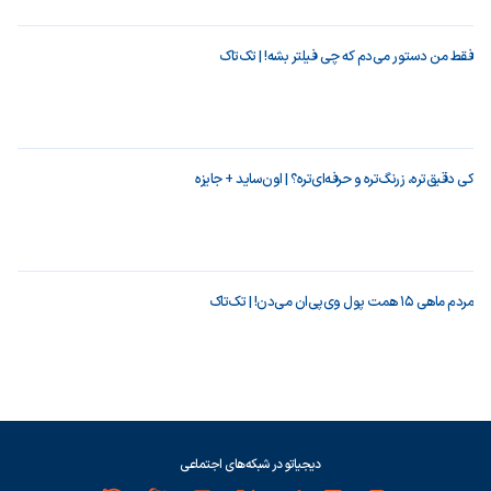
فقط من دستور می‌دم که چی فیلتر بشه! | تک‌تاک
کی دقیق‌تره، زرنگ‌تره و حرفه‌ای‌تره؟ | اون‌ساید + جایزه
مردم ماهی ۱۵ همت پول وی‌پی‌ان می‌دن! | تک‌تاک
دیجیاتو در شبکه‌های اجتماعی