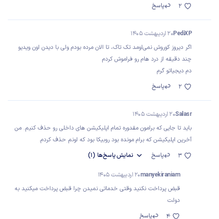
پاسخ
2
PediXP
20 اردیبهشت 1405
اگر دیروز کوروش نمی‌اومد تک تاک، تا الان مرده بودم ولی با دیدن اون ویدیو
چند دقیقه از درد هام رو فراموش کردم
دم دیجیاتو گرم
پاسخ
2
Salasr
20 اردیبهشت 1405
باید تا جایی که برامون مقدوره تمام اپلیکیشن های داخلی رو حذف کنیم. من
آخرین اپلیکیشن که برام مونده بود روبیکا بود که اونم حذف کردم.
پاسخ
نمایش
پاسخ‌ها
(1)
3
manyekiraniam
20 اردیبهشت 1405
قبض پرداخت نکنید وقتی خدماتی نمیدن چرا قبض پرداخت میکنید به
دولت
پاسخ
4