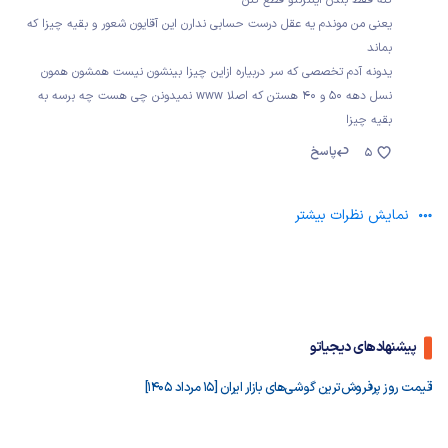
یعنی من موندم یه عقل درست حسابی ندارن این آقایون شعور و بقیه چیزا که
بماند
یدونه آدم تخصصی که سر دربیاره ازاین چیزا بینشون نیست همشون همون
نسل دهه ۵۰ و ۴۰ هستن که اصلا www نمیدونن چی هست چه برسه به
بقیه چیزا
پاسخ
5
نمایش نظرات بیشتر
پیشنهادهای دیجیاتو
قیمت روز پرفروش‌ترین گوشی‌های بازار ایران [15 مرداد 1405]