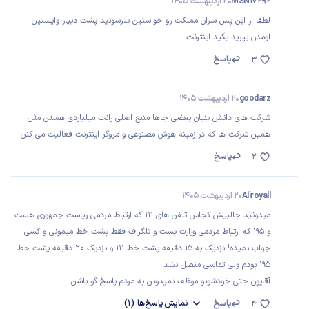
MSN17292
20 اردیبهشت 1405
لطفا از این پس سران مملکت رو خواستین بترسونید پشت دیپار وایستین
اومدن بپرید بگید اینترنت
پاسخ
3
goodarz
20 اردیبهشت 1405
شرکت های دانش بنیان بعضی جاها منبع اصلی رانت میلیاردی هستن مثل
همین شرکت ها که در زمینه هوش مصنوعی و مروگر اینترنت فعالیت می کنن
پاسخ
2
Aliroyall
20 اردیبهشت 1405
میدونید جالبیش کجاس تلفن های 111 که ارتباط مردمی ریاست جمهوری هست
و 195 که ارتباط مردمی وزارت پست و تلگراف فقط پشت خط میمونی و کسی
جواب نمیده! نزدیک به 15 دقیقه پشت خط 111 و نزدیک 20 دقیقه پشت خط
195 بودم ولی تماسی متصل نشد
آقایون حتی خودشونو موظف نمیدونن به مردم پاسخ گو باشن
پاسخ
نمایش
پاسخ‌ها
(1)
4