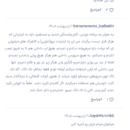
اینا گیر افتادم؟
پاسخ
2
barnamenevise_badbakht
21 اردیبهشت 1405
به عنوان یه برنامه نویس، کارم وابستگی شدید و مستقیم داره به اینترنتی که
هرگز قرار نیست برگرده، من تن به اینترنت پرو(خونی) و کانفیگ های میلیونی
ای که دولت داره میفروشه ندادم و نمیدم، هیچ اپ داخلی هم تا به امروز نصب
نکردم و نمیکنم، به هیچ سرویس داخلی هم هرگز هیچ پولی ندادم و نمیدم،
فعلا از درد بی پولی دارم میرم کارگری ولی هرگز زیر بار زور و ظلم نمیرم. تنها
چیز داخلی که ازش استفاده میکنم آپاراته اونم فقط بخاطر تک تاک، اگه تک
تاک توی سرورهای دیجیاتو آپلود میشد از همون آپارات آشغالی با بنیانگذار سیم
کارت خونیش هم استفاده نمیکردم. اگر کامنتم تایید نشد، لطفاً به کورش بگید
دمت گرم پسر، کلی با تک تاک دیروز خندیدم و دلم خنک شد.
پاسخ
1
Sayeh4578hhh
20 اردیبهشت 1405
میخوان مردم ایران رو تنبیه کنن