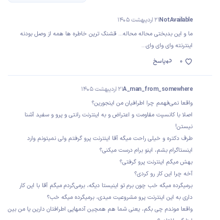
NotAvailable
21 اردیبهشت 1405
ما و این بدبختی محاله محاله... قشنگ ترین خاطره ها همه از وصل بودنه
اینترنته وای وای وای...
0
پاسخ
A_man_from_somewhere
21 اردیبهشت 1405
واقعا نمی‌فهمم چرا اطرافیان من اینجورین؟
اصلا با کانسپت مقاومت و اعتراض و به اینترنت رانتی و پرو و سفید آشنا
نیستن!
طرف دکتره و خیلی راحت میگه آقا اینترنت پرو گرفتم ولی نمیتونم وارد
اینستاگرام بشم، اینو برام درست میکنی؟
بهش میگم اینترنت پرو گرفتی؟
آخه چرا این کار رو کردی؟
برمیگرده میگه خب چون برم تو اینیستا دیگه، برمی‌گردم میگم آقا با این کار
داری به این اینترنت پرو مشروعیت میدی، برمیگرده میگه خب؟
واقعا موندم چی بگم، یعنی شما هم همچین آدمهایی اطرافتان دارین یا من بین