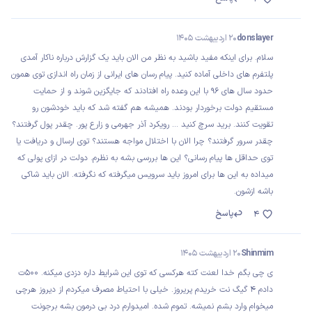
donslayer
20 اردیبهشت 1405
سلام. برای اینکه مفید باشید به نظر من الان باید یک گزارش درباره ناکار آمدی
پلتفرم های داخلی آماده کنید. پیام رسان های ایرانی از زمان راه اندازی توی همون
حدود سال های ۹۶ با این وعده راه افتادند که جایگزین شوند و از حمایت
مستقیم دولت برخوردار بودند. همیشه هم گفته شد که باید خودشون رو
تقویت کنند. برید سرچ کنید … رویکرد آذر جهرمی و زارع پور. چقدر پول گرفتند؟
چقدر سرور گرفتند؟ چرا الان با اختلال مواجه هستند؟ توی ارسال و دریافت یا
توی حداقل ها پیام رسانی؟ این ها بررسی بشه به نظرم. دولت در ازای پولی که
میداده به این ها برای امروز باید سرویس میگرفته که نگرفته. الان باید شاکی
باشه ازشون.
پاسخ
4
Shinmim
20 اردیبهشت 1405
ی چی بگم خدا لعنت کته هرکسی که توی این شرایط داره دزدی میکنه. ۵۰۰ت
دادم ۴ گیگ نت خریدم پریروز. خیلی با احتیاط مصرف میکردم از دیروز هرچی
میخوام وارد بشم نمیشه. تموم شده. امیدوارم درد بی درمون بشه برجونت