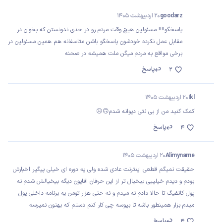
goodarz
20 اردیبهشت 1405
پاسخگو!!!! مسئولین هیچ وقت مردم رو در حدی ندونستن که بخوان در
مقابل عمل نکرده خودشون پاسخگو باشن متاسفانه هم همین مسئولین در
برخی مواقع به مردم میگن ملت همیشه در صحنه
پاسخ
2
Ikl
20 اردیبهشت 1405
کمک کنید من از بی نتی دیوانه شدم🙃☹️
پاسخ
4
Alimyname
20 اردیبهشت 1405
حقیقت نمیگم قطعی اینترنت عادی شده ولی یه دوره ای خیلی پیگیر اخبارش
بودم و دیدم خیلییی بیخیال تر از این حرفان اقایون دیگه بیخیالش شدم نه
پول کانفیگ تا حالا دادم نه میدم و نه حتی هزار تومن یه برنامه داخلی پول
میدم بزار همینطور باشه تا بپوسه چی کار کنم دستم که بهتون نمیرسه
پاسخ
4