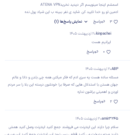
اسمشم اینجا مینویسم اگر دیدید نخریدATENA VPN
ادمین تو رو خدا تایید کن. شاید ی نفر ببینه ب این شیاد پول نده
پاسخ
نمایش
پاسخ‌ها
(1)
3
kinpachei
20 اردیبهشت 1405
ایرانیم هست
0
پاسخ
ABP
20 اردیبهشت 1405
مسئله ساده هست یه سری ادم که فکر میکنن همه چی بلدن و دانا و عالم
جهان هستن با استدلال هایی که صرفا برا خودشون درسته این بلا را سر مردم
اوردن و اهمیتی براشون نداره
پاسخ
2
amir3245
20 اردیبهشت 1405
سلام چرا دارند این اینترنت می فروشند جمع کنید اینترنت وصل کنید همش
دارید مردم بدبخت می کنید قطعی بس نبود این اینترنت جمع کنید این من می