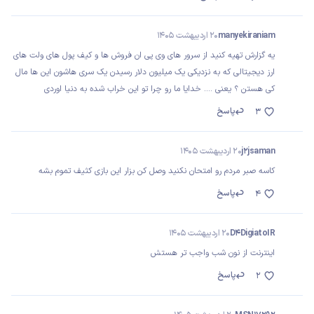
manyekiraniam
20 اردیبهشت 1405
یه گزارش تهیه کنید از سرور های وی پی ان فروش ها و کیف پول های ولت های
ارز دیجیتالی که به نزدیکی یک میلیون دلار رسیدن یک سری هاشون این ها مال
کی هستن ؟ یعنی .... خدایا ما رو چرا تو این خراب شده به دنیا اوردی
پاسخ
3
j2jsaman
20 اردیبهشت 1405
کاسه صبر مردم رو امتحان نکنید وصل کن بزار این بازی کثیف تموم بشه
پاسخ
4
D4DigiatoIR
20 اردیبهشت 1405
اینترنت از نون شب واجب تر هستش
پاسخ
2