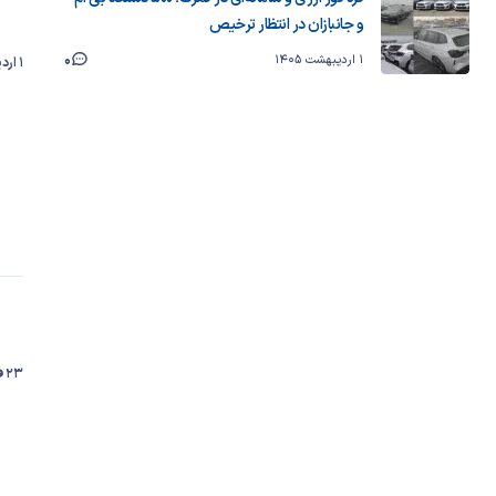
‌و جانبازان در انتظار ترخیص
0
1 اردیبهشت 1405
1 اردیبهشت 1405
23 فروردین 1405