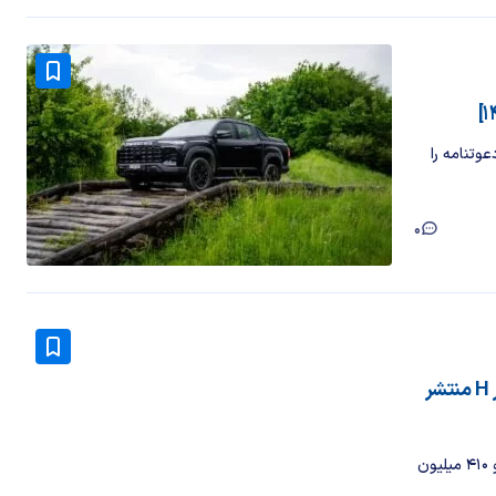
وتنامه را
0
شرایط فروش اقساطی لیپ موتور T03 و مکسوس استار H منتشر
قیمت لیپ موتور T03 از سوی شتابران خودرو معادل یک میلیارد و ۴۱۰ میلیون