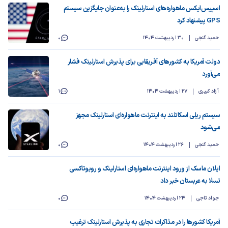
اسپیس‌ایکس ماهواره‌های استارلینک را به‌عنوان جایگزین سیستم
GPS پیشنهاد کرد
حمید گنجی
30 اردیبهشت 1404
0
دولت آمریکا به کشورهای آفریقایی برای پذیرش استارلینک فشار
می‌آورد
آزاد کبیری
27 اردیبهشت 1404
1
سیستم ریلی اسکاتلند به اینترنت ماهواره‌ای استارلینک مجهز
می‌شود
حمید گنجی
26 اردیبهشت 1404
0
ایلان ماسک از ورود اینترنت ماهواره‌ای استارلینک و روبوتاکسی
تسلا به عربستان خبر داد
جواد تاجی
24 اردیبهشت 1404
0
آمریکا کشورها را در مذاکرات تجاری به پذیرش استارلینک ترغیب