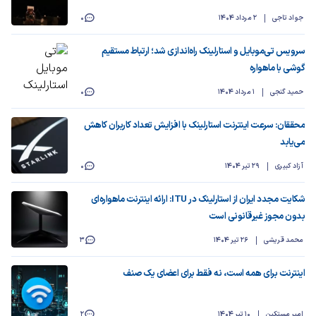
جواد تاجی
2 مرداد 1404
0
سرویس تی‌موبایل و استارلینک راه‌اندازی شد؛ ارتباط مستقیم
گوشی با ماهواره
حمید گنجی
1 مرداد 1404
0
محققان: سرعت اینترنت استارلینک با افزایش تعداد کاربران کاهش
می‌یابد
آزاد کبیری
29 تیر 1404
0
شکایت مجدد ایران از استارلینک در ITU: ارائه اینترنت ماهواره‌ای
بدون مجوز غیرقانونی است
محمد قریشی
26 تیر 1404
3
اینترنت برای همه است، نه فقط برای اعضای یک صنف
امیر مستکین
10 تیر 1404
2