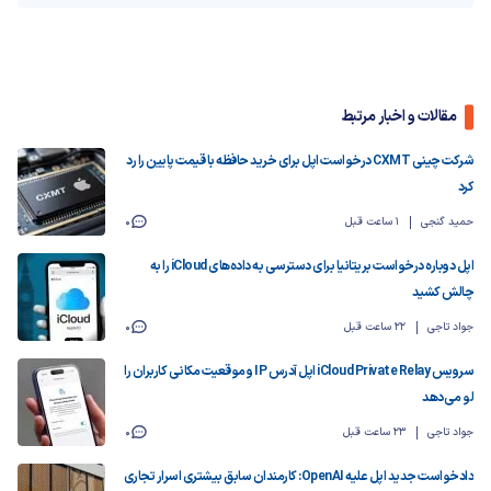
مقالات و اخبار مرتبط
شرکت چینی CXMT درخواست اپل برای خرید حافظه با قیمت پایین را رد
کرد
حمید گنجی
1 ساعت قبل
0
اپل دوباره درخواست بریتانیا برای دسترسی به داده‌های iCloud را به
چالش کشید
جواد تاجی
22 ساعت قبل
0
سرویس iCloud Private Relay اپل آدرس IP و موقعیت مکانی کاربران را
لو می‌دهد
جواد تاجی
23 ساعت قبل
0
دادخواست جدید اپل علیه OpenAI: کارمندان سابق بیشتری اسرار تجاری