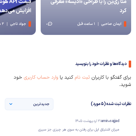
متا ری‌بن را با طراحی «ادیسه» معرفی
قیمت I
کرد
افزایش می‌دهد
ایمان صاحبی
1 ساعت قبل
جواد تاجی
2 ساعت قبل
0
دیدگاه‌ها و نظرات خود را بنویسید
برای گفتگو با کاربران
ثبت نام
کنید یا
وارد حساب کاربری
خود
شوید.
نظرات ثبت شده (5 مورد)
جدیدترین
amir0sajjad
21 اردیبهشت 1405
میزان اشتیاق اپل برای رفتن به سوی هر چیزی جز سیری