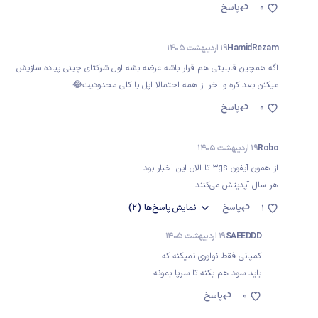
0
پاسخ
HamidRezam
19 اردیبهشت 1405
اگه همچین قابلیتی هم قرار باشه عرضه بشه اول شرکتای چینی پیاده سازیش
میکنن بعد کره و اخر از همه احتمالا اپل با کلی محدودیت😂
0
پاسخ
Robo
19 اردیبهشت 1405
از همون آیفون 3gs تا الان این اخبار بود
هر سال آپدیتش می‌کنند
پاسخ
نمایش
پاسخ‌ها
(2)
1
SAEEDDD
19 اردیبهشت 1405
کمپانی فقط نواوری نمیکنه که.
باید سود هم بکنه تا سرپا بمونه.
0
پاسخ