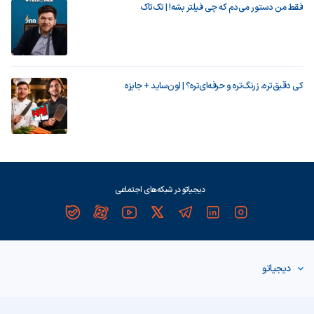
فقط من دستور می‌دم که چی فیلتر بشه! | تک‌تاک
کی دقیق‌تره، زرنگ‌تره و حرفه‌ای‌تره؟ | اون‌ساید + جایزه
دیجیاتو در شبکه‌های اجتماعی
دیجیاتو