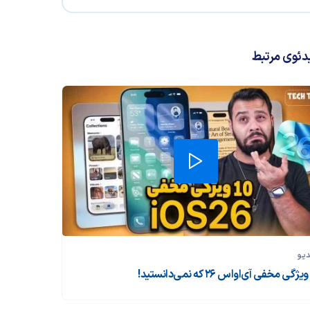
دئوی مرتبط
دیو