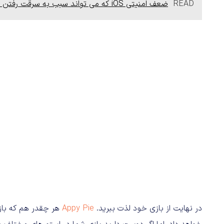
READ
ضعف امنیتی iOS که می تواند سبب به سرقت رفتن پسورد iCloud کاربران شود
در نهایت از بازی خود لذت ببرید.
Appy Pie
هر چقدر هم که بازی