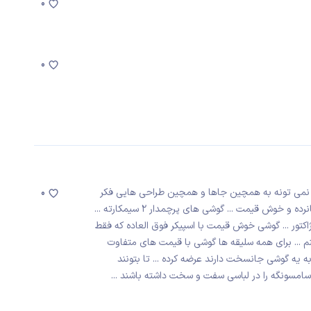
0
0
آدم نمی تونه به همچین جاها و همچین طراحی هایی فکر
0
کنه ... اما سامسونگ همه چیز را مد نظر داره .... گوشی های میانرده و خوش قیمت ... گوشی های پرچمدار 2 سیمکارته ...
 نوت3 نئو ... گوشی دارای پرژاکتور ... گوشی خوش قیمت با اسپیکر فوق العاده که فقط
 ... برای همه سلیقه ها گوشی با قیمت های متفاوت
به یه گوشی جانسخت دارند عرضه کرده ... تا بتونند