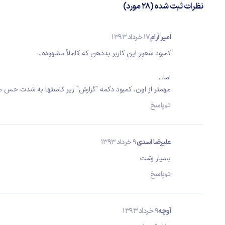
نظرات ثبت شده (28 مورد)
امیر آرام
17 خرداد 1393
کمبود شعور این کاربر بددهن که کاملاً مشهوده...
اما...
مهمتر از اون، کمبود دکمه "گزارش" زیر کامنتها به شدت حس میشه :D مسئولین رسیدگی کنید. روحانی 
پاسخ
علیرضا اسدی
9 خرداد 1393
بسیار زشت
پاسخ
آوچه
9 خرداد 1393