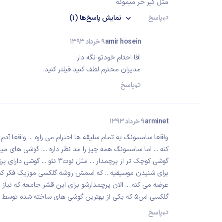
مثل کير خر ميمونه
پاسخ
نمایش
پاسخ‌ها
(1)
amir hosein
9 خرداد 1393
اقا احتام خودتو نگه دار.
مدیران محترم لطف کنید فیلتر کنید.
پاسخ
arminet
9 خرداد 1393
واقعا سامسونگ به تمام سلیقه ها احترام می زاره ... واقعا 
گوشی کوچک تر از پرچمدار ... مثل
برای شنیدن موسیقیه .. که اسمش روشه گلکسی موزیک فکر کنم
عرضه می کنه ... الان پرچمدارشو برای این قشر جامعه که نیاز 
گلکسی اس5 که یکی از بهترین گوشی های ساخته شده توسط سامسونگه را در لباسی سفت و سخت داشته باشند ...
پاسخ