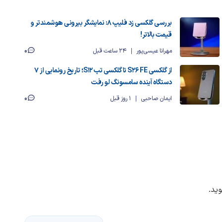
بررسی گلکسی زد فلیپ ۸: نمایشگر بیرونی هوشمندتر و
قیمت بالاتر!
0
مهرانا عیسی‌پور
24 ساعت قبل
از گلکسی S26 FE تا گلکسی تب S12؛ تاریخ رونمایی از ۷
دستگاه آینده سامسونگ لو رفت
0
ایمان صاحبی
1 روز قبل
ید.