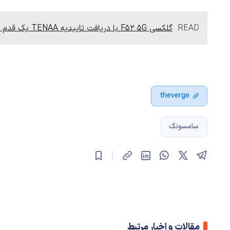
READ
گلکسی F52 5G با دریافت تاییدیه TENAA یک قدم به معرفی نزدیکتر شد
theverge
سامسونگ
مقالات و اخبار مرتبط