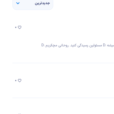
جدیدترین
0
مچکریم :D
0