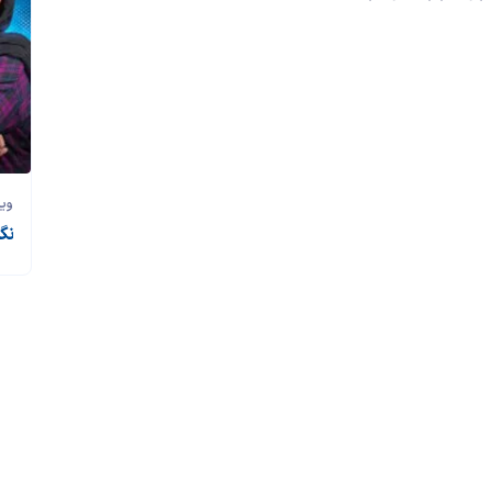
وی
نگاه