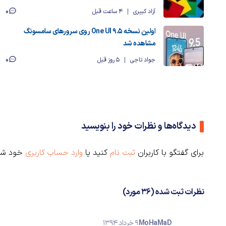
0
آزاد کبیری
4 ساعت قبل
اولین نسخه One UI 9.5 روی سرورهای سامسونگ
مشاهده شد
0
جواد تاجی
5 روز قبل
دیدگاه‌ها و نظرات خود را بنویسید
برای گفتگو با کاربران
ثبت نام
کنید یا
وارد حساب کاربری
خود شو
نظرات ثبت شده (36 مورد)
MoHaMaD
9 خرداد 1394