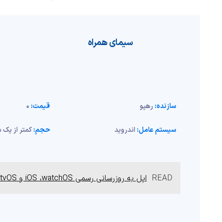
سیمای همراه
سازنده:
رهپو
قیمت:
0
سیستم عامل:
اندروید
حجم:
کمتر از یک م
READ
اپل به روزرسانی رسمی iOS ،watchOS و tvOS را منتشر کرد