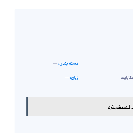
دسته بندی:
—
گابایت
زبان:
—