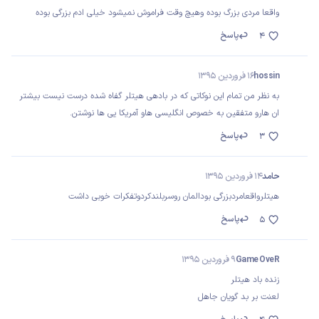
واقعا مردی بزرگ بوده وهیچ وقت فراموش نمیشود خیلی ادم بزرگی بوده
پاسخ
4
hossin
16 فروردین 1395
به نظر من تمام این نوکاتی که در بادهی هیتلر گفاه شده درست نیست بیشتر
ان هارو متفقین به خصوص انگلیسی هاو آمریکا یی ها نوشتن.
پاسخ
3
حامد
14 فروردین 1395
هیتلرواقعامردبزرگی بودالمان روسربلندکردوتفکرات خوبی داشت
پاسخ
5
Game OveR
9 فروردین 1395
زنده باد هیتلر
لعنت بر بد گویان جاهل