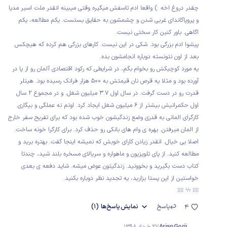
چقدر دروغ اخه :) واقعا ادم تاسفش میگیره وقتی میبینه انقدر ملت اسیر مدیا
و پروپاگاندای غربی شدن و چشمشون به حقایق بستست. یکم مطالعه، یکم
اگاهی. باور کنین کار سختی نیست.
پیشوا ادم بزرگی بود. شکی در این نیست. کارهای بزرگی هم کرده که هیچکس
بعد از اون نتونسته دوباره انجامشون بده.
یه مورد کوچیکش رو بخوام بگم، در شرایطی که رکود اقتصادی آلمان رو از پا در
آورده بود و مثلا یه قرص نان قیمتش به 500 هزار فرانک رسیده بود. هیتلر
قدرت رو در دست گرفت. در سال اول 3.7 میلیون شغل. و در مجموع 2 سال
اول حکمرانیش بیشتر از 6 میلیون شغل ایجاد کرد. اونم نه عملگی و بیگاری.
کارگرای المانی به قدری وضع زندگیشون خوب شده بود که برای تفریح سفر خارج
از المان میرفتن. بهره ی وام های بانکی رو حذف کرد. برای کارگرا خونه ساخت.
اصلا بی خیال. انقدر زیادن کارای خوبش که نمیشه اینجا گفت. بهتره برید و
مطالعه کنید. از پای تلویزیون و ماهواره و سریالای مسخره بلند شید، چندتا
کتاب دست بگیرید و بخوونید. زندگیتون عوض میشه. شاید دفعه ی بعدی
خواستین از این پستا بزارید، یه تجدید نظر دوباره بکنید.
⁞⁞⁞⁞ ϟϟ ⁞⁞⁞⁞
پاسخ
نمایش
پاسخ‌ها
(1)
4
Arian Gorji
27 خرداد 1398