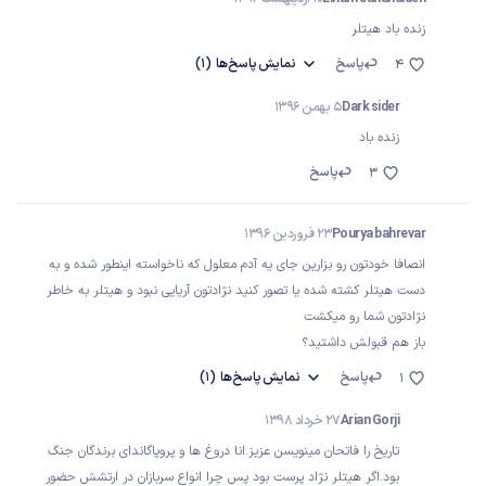
زنده باد هیتلر
پاسخ
نمایش
پاسخ‌ها
(1)
4
Dark sider
5 بهمن 1396
زنده باد
پاسخ
3
Pourya bahrevar
23 فروردین 1396
انصافا خودتون رو بزارین جای یه آدم معلول که ناخواسته اینطور شده و به
دست هیتلر کشته شده یا تصور کنید نژادتون آریایی نبود و هیتلر به خاطر
نژادتون شما رو میکشت
باز هم قبولش داشتید؟
پاسخ
نمایش
پاسخ‌ها
(1)
1
Arian Gorji
27 خرداد 1398
تاریخ را فاتحان مینویسن عزیز.انا دروغ ها و پروپاگاندای برندگان جنگ
بود.اگر هیتلر نژاد پرست بود پس چرا انواع سربازان در ارتشش حضور