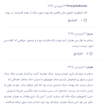
Pourya bahrevar
23 فروردین 1396
اگه اینطوریه کارتون مال رافضی ها بوده چون سگه از همه قدرتمند تر بوده
0
پاسخ
مریم
22 فروردین 1395
سلام به نظر من هیتلر آدم نبوده بلکه فرشته بوده و اینجور حرفایی که گفته می
شود درست نیست
پاسخ
6
هیملر
20 فروردین 1395
سلام به دوستان نازی خودم ببینید جنگ همینه کشت و.کشتار هست مگه جنگ
ایران و عراق رو فراموش کردیم تمام جوونهای ما مردن حالا بخاطر اهدافی که
دنبال میشد اما بهدما جنگ تحمیل شده بود اما الان عراقیا برادر خونده های ما
شدن خنده دار نیست خخخخ خب پس سیاست اینه انگلیس امریکا اسراییل
حتی کشورهای دیگه مگه کم جنایت کردن ؟ من یک نازی وفادار به هیتلر هستم
بنظر من هر کس میگه هیتلر جنایتکار بود باید اعدام بشه بدون اینکه محاکمه