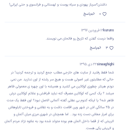
داشتن؟سرباز یهودی و سیاه پوست و لهستانی و فرانسوی و حتی ایرانی!
0
پاسخ
kuruns
12 فروردین 1396
واقعا درست گفتن که تاریخ رو فاتحان می نویسند.
پاسخ
3
sinaaghighi
22 دی 1395
شما فقط رفتید از سایت های خارجی مطلب جمع کردید و ترجمه کردید! در
حالی که مطلبتون غیر اصولی هست و هیچ سر رشته از اون ندارید. من نمی
دونم هیتلر چطوری کوکائین می کشید و همیشه با اون چهره ی معمولی ظاهر
میشد ؟ یک کسی که کوکائین مصرف کنه نباید قیافش و علائم کوکائین درش
ظاهر شه؟ یا اینکه کدوم بی عقلی گفته آلمانی الاصل نبود؟ اون فقط یک مدت
در ۲۵ سالگی اش در شهر وین اقامت داشت و به نقاشی و فروختن تابلوهاش
برای امرار معاش دست زده بود... اما همچنان در شهری مرزی میان آلمان و
اتریش که از قضا داخل المان هم بوده متولد شده بود به علاوه نژاد مردم آلمان
و اتریش یکی هست.