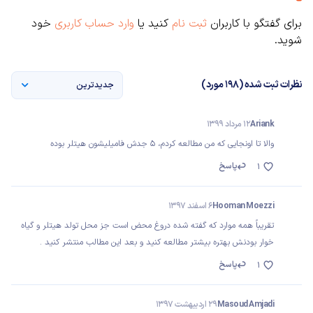
برای گفتگو با کاربران
ثبت نام
کنید یا
وارد حساب کاربری
خود
شوید.
نظرات ثبت شده (198 مورد)
جدیدترین
Ariank
12 مرداد 1399
والا تا اونجایی که من مطالعه کردم، 5 جدش فامیلیشون هیتلر بوده
پاسخ
1
Hooman Moezzi
6 اسفند 1397
تقریباً همه موارد که گفته شده دروغ محض است جز محل تولد هیتلر و گیاه
خوار بودنش بهتره بیشتر مطالعه کنید و بعد این مطالب منتشر کنید .
پاسخ
1
Masoud Amjadi
29 اردیبهشت 1397