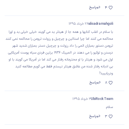
پاسخ
4
alisadra mahgoli
26 خرداد 1395
با سلام در اغلب کتابها و همه جا از هیتلر بد می گویند خیلی خیلی بد و اورا
محاکمه می کنند اما چرا استالین و چرچیل و رزولت ترومن را محاکمه نمی کنند
ترومن دستور بمباران اتمی را داد رزولت و چرچیل دستر بمباران شدید شهر
درسدن و توکیو را می دهند در المپیک 1936 برلین فردی سیاه پوست آمریکایی
اول می شود و هیتلر با او محترمانه رفتار می کند اما در آمریکا می گویند با او
بی ادبانه رفتار شده من عاشق هیتلر نیستم فقط می گویم مطالعه کنید
ودریابیید?
پاسخ
8
UbiRock Team
3 خرداد 1395
سلام.
پاسخ
3