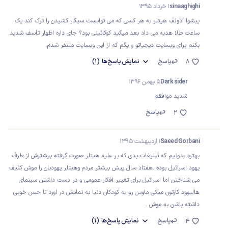
sinaaghighi
1 خرداد 1395
پیشوا آدولف هیتلر به هر کسی که می توانست سیگار کشیدن را ترک کند یک
ساعت طلا هدیه می داد بعد میگید کوکائینی بود؟ جای داره اظهار تأسف شدید
بکنم برای وبسایت دیجیاتو و بگم که از این وبسایت متنفر شدم.
پاسخ
نمایش
پاسخ‌ها
(1)
8
Dark sider
5 بهمن 1396
شدید موافقم
پاسخ
2
Saeed Gorbani
1 اردیبهشت 1395
بهتره بدونیم که تبلیغات بدی که بر علیه هیتلر صورت گرفته بیشترش از طرف
یهود اسرائیل بوده .هفتاد سال پیش بیشتر مردم وهیتلر یهودیان را موش کثیف
می شناختن اما اسرائیل برای تغییر افکار عمومی و در دست داشتن سینمای
هالیوود کارتون میکی ماوس رو به کودکان دنیا به نمایش در اورد تا حس خوبی
داشته باشن به موش .
پاسخ
نمایش
پاسخ‌ها
(1)
4