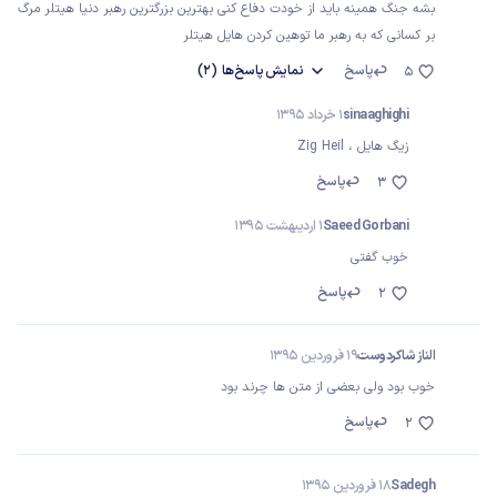
بشه جنگ همینه باید از خودت دفاع کنی بهترین بزرگترین رهبر دنیا هیتلر مرگ
بر کسانی که به رهبر ما توهین کردن هایل هیتلر
پاسخ
نمایش
پاسخ‌ها
(2)
5
sinaaghighi
1 خرداد 1395
زیگ هایل ، Zig Heil
پاسخ
3
Saeed Gorbani
1 اردیبهشت 1395
خوب گفتی
پاسخ
2
الناز شاکردوست
19 فروردین 1395
خوب بود ولی بعضی از متن ها چرند بود
پاسخ
2
Sadegh
18 فروردین 1395