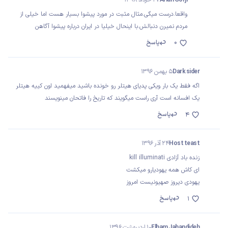
واقعا.درست میگی.مثال مثبت در مورد پیشوا بسیار هست اما خیلی از
مردم نمیرن دنبالش.با اینحال خیلیا در ایران درباره پیشوا آگاهن
0
پاسخ
Dark sider
5 بهمن 1396
اگه فقط یک بار ویکی پدیای هیتلر رو خونده باشید میفهمید اون کییه هیتلر
یک افسانه است آری راست میگویند که تاریخ را فاتحان مینویسند
پاسخ
4
Host teast
24 آذر 1396
زنده باد آزادی kill illuminati
ای کاش همه یهودیارو میکشت
یهودی دیروز صهیونیست امروز
پاسخ
1
Elham Jahandideh
10 اردیبهشت 1396