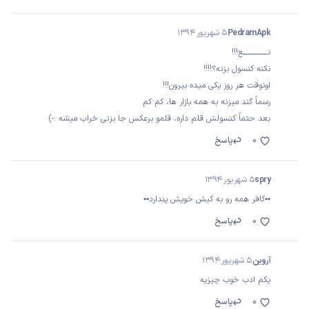
PedramApk
5 شهریور 1394
نــــــــــــــــــع!!!
نکنه کنسول بزنه؟!!!!
اونوقت هر روز یکی میده بیرون!!!
رسماً گند میزنه به همه بازار ها، کم کم
بعد حتماً کنسولش قلم داره، قلمو برعکس جا بزنی خراب میشه :-)
0
پاسخ
spry
5 شهریور 1394
▪▪کافر همه رو به کیش خویش پندارد▪▪
0
پاسخ
آروین
5 شهریور 1394
یکم ادب خوب چیزیه
0
پاسخ