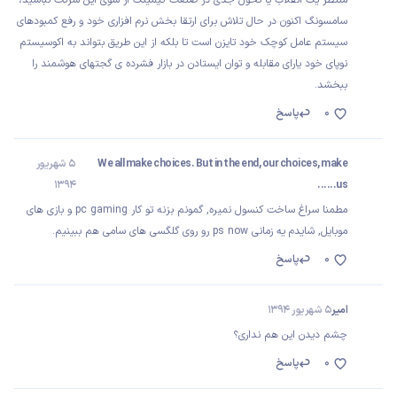
سامسونگ اکنون در حال تلاش برای ارتقا بخش نرم افزاری خود و رفع کمبودهای
سیستم عامل کوچک خود تایزن است تا بلکه از این طریق بتواند به اکوسیستم
نوپای خود یارای مقابله و توان ایستادن در بازار فشرده ی گجتهای هوشمند را
ببخشد.
0
پاسخ
We all make choices. But in the end, our choices, make
5 شهریور
1394
us......
مطمنا سراغ ساخت کنسول نمیره, گمونم بزنه تو کار pc gaming و بازی های
موبایل, شایدم یه زمانی ps now رو روی گلگسی های سامی هم ببینیم.
0
پاسخ
امیر
5 شهریور 1394
چشم دیدن این هم نداری؟
0
پاسخ