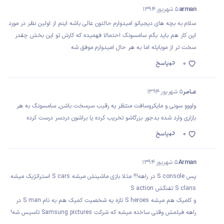
arman
5 شهریور 1394
سلام به بچه های دیجیاتو امیدوارم حالتون عالی باشه اینم از اولین نظر در مورد
این کار هم باید بگم سامسونگ احتمالا فهمیده که کارش تو این بخش چقدر
سخت تر از موبایله اما به هر حال امیدوارم موفق شه
0
پاسخ
عـــامـر
5 شهریور 1394
واووو سونی و مایکروسافت منتظر یه رقیب سرسخت باشن, سامسونگ به هر
بازاری وارد شده بدجور بزرگاشو تخریب کرده یا براشون دردسر درست کرده
0
پاسخ
Arman
5 شهریور 1394
پس S console در راهه!!! مثلا بازی ماشینش میشه S cars استراتژیک میشه
S clans تفنگش S action
و کامیک هم میشه S heroes تازه یه شخصیت کمیک هم به نام S man در
راهه فیلمش وقتی ساخته میشه که شرکت Samsung pictures تاسیس شه!