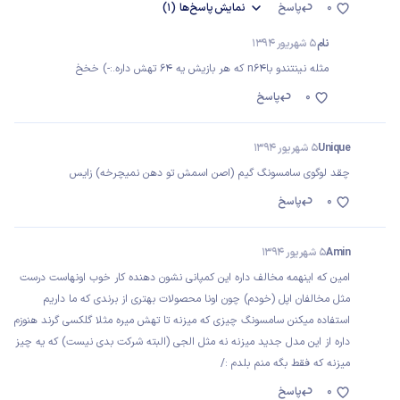
0
پاسخ
نمایش
پاسخ‌ها
(1)
نام
5 شهریور 1394
مثله نینتندو باn64 که هر بازیش یه ۶۴ تهش داره.:-) خخخ
0
پاسخ
Unique
5 شهریور 1394
چقد لوگوی سامسونگ گیم (اصن اسمش تو دهن نمیچرخه) زایس
0
پاسخ
Amin
5 شهریور 1394
امین که اینهمه مخالف داره این کمپانی نشون دهنده کار خوب اونهاست درست
مثل مخالفان اپل (خودم) چون اونا محصولات بهتری از برندی که ما داریم
استفاده میکنن سامسونگ چیزی که میزنه تا تهش میره مثلا گلکسی گرند هنوزم
داره از این مدل جدید میزنه نه مثل الجی (البته شرکت بدی نیست) که یه چیز
میزنه که فقط بگه منم بلدم :/
0
پاسخ