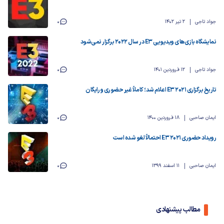
جواد تاجی
2 تیر 1402
0
نمایشگاه بازی‌های ویدیویی E3 در سال 2022 برگزار نمی‌‌شود
جواد تاجی
12 فروردین 1401
0
تاریخ برگزاری E3 2021 اعلام شد؛ کاملاً غیر حضوری و رایگان
ایمان صاحبی
18 فروردین 1400
0
رویداد حضوری E3 2021 احتمالاً لغو شده است
ایمان صاحبی
11 اسفند 1399
0
مطالب پیشنهادی