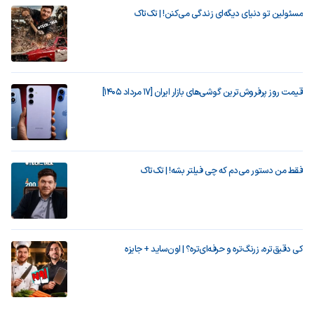
مسئولین تو دنیای دیگه‌ای زندگی می‌کنن! | تک‌تاک
قیمت روز پرفروش‌ترین گوشی‌های بازار ایران [17 مرداد 1405]
فقط من دستور می‌دم که چی فیلتر بشه! | تک‌تاک
کی دقیق‌تره، زرنگ‌تره و حرفه‌ای‌تره؟ | اون‌ساید + جایزه