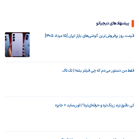
پیشنهادهای دیجیاتو
قیمت روز پرفروش‌ترین گوشی‌های بازار ایران [15 مرداد 1405]
فقط من دستور می‌دم که چی فیلتر بشه! | تک‌تاک
کی دقیق‌تره، زرنگ‌تره و حرفه‌ای‌تره؟ | اون‌ساید + جایزه