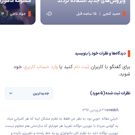
ویروس‌های جدید استفاده کردند
منظومه ماهواره‌ای IRIS² نه
حمید گنجی
15 ساعت قبل
جواد تاجی
16 ساعت قبل
0
دیدگاه‌ها و نظرات خود را بنویسید
برای گفتگو با کاربران
ثبت نام
کنید یا
وارد حساب کاربری
خود
شوید.
نظرات ثبت شده (5 مورد)
جدیدترین
omidsh
27 فروردین 1396
خيلي مقاله خوبي بود به نظر من فقط به نظرم مشكل اينه كه هر كمپاني مياد
يه گوشى ميزنه با دوربين دوگانه تقريبا هر موبايلو كه سازندش هم معلوم نيست
دوربين دوگانه داره. به نظرم الان تكنولوژى رو يه خط راسته و تغييري نكرده و