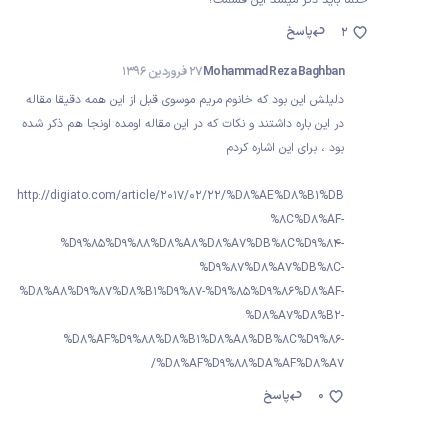
حتما بايد ذكر ميشد اين قسمت؟
پاسخ
2
Mohammad Reza Baghban
27 فروردین 1396
دلیلش این بود که خانوم مریم موسوی قبل از این همه دقیقا مقاله
در این باره داشتند و نکات که در این مقاله اومده اونجا هم ذکر شده
بود ، برای این اشاره کردم
http://digiato.com/article/2017/02/22/%D8%AE%D8%B1%DB
%8C%D8%AF-
%D9%85%D9%88%D8%A8%D8%A7%DB%8C%D9%84-
%D9%87%D8%A7%DB%8C-
%D8%A8%D9%87%D8%B1%D9%87-%D9%85%D9%86%D8%AF-
%D8%A7%D8%B2-
%D8%AF%D9%88%D8%B1%D8%A8%DB%8C%D9%86-
%D8%AF%D9%88%DA%AF%D8%A7/
0
پاسخ