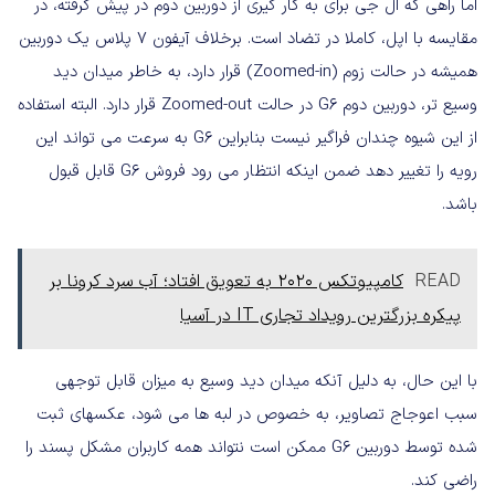
اما راهی که ال جی برای به کار گیری از دوربین دوم در پیش گرفته، در
مقایسه با اپل، کاملا در تضاد است. برخلاف آیفون 7 پلاس یک دوربین
همیشه در حالت زوم (Zoomed-in) قرار دارد، به خاطر میدان دید
وسیع تر، دوربین دوم G6 در حالت Zoomed-out قرار دارد. البته استفاده
از این شیوه چندان فراگیر نیست بنابراین G6 به سرعت می تواند این
رویه را تغییر دهد ضمن اینکه انتظار می رود فروش G6 قابل قبول
باشد.
READ
کامپیوتکس ۲۰۲۰ به تعویق افتاد؛ آب سرد کرونا بر
پیکره بزرگترین رویداد تجاری IT در آسیا
با این حال، به دلیل آنکه میدان دید وسیع به میزان قابل توجهی
سبب اعوجاج تصاویر، به خصوص در لبه ها می شود، عکسهای ثبت
شده توسط دوربین G6 ممکن است نتواند همه کاربران مشکل پسند را
راضی کند.