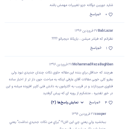
شايد دوربين دوگانه جزو تغييرات مهمش باشه.
0
پاسخ
Bab Lazar
27 فروردین 1396
نظراتم که فیلتر میشن ، باریکلا دیجیاتو ????
پاسخ
1
Mohammad Reza Baghban
27 فروردین 1396
هرچند که حداقل برای بنده این مقاله حاوی نکات چندان جدیدی نبود ولی
بطرو کلی خوبی مقالات آقای عارفی اینکه به مباحث جون دار تر از اخبار ساده
فناوری میپردازند و در قریب به اکثرشون به دانش فنی کاربر افزوده میشه و این
در خور تقدیره ، متشکرم از رویه ای که پیش گرفتید
پاسخ
نمایش
پاسخ‌ها
(2)
4
cooper
27 فروردین 1396
ببخشيد ولي يعني چي اين الان؟! "براي من نكات جديدي نداشت" يعني