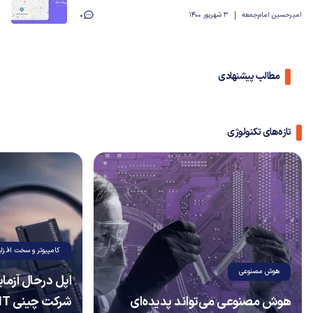
امیرحسین امام‌جمعه
3 شهریور 1400
0
مطالب پیشنهادی
تازه‌های تکنولوژی
کامپیوتر و سخت افزار
هوش مصنوعی
اپل درحال آزما
هوش مصنوعی می‌تواند پدیده‌ای