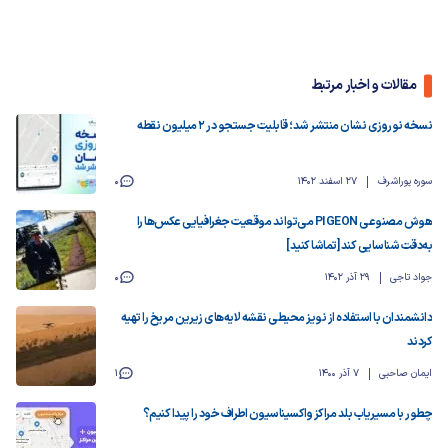
مقالات و اخبار مرتبط
نسخه نوروزی نشان منتشر شد؛ قابلیت جستجو در ۲ میلیون نقطه
سوره پوراشرف
27 اسفند 1402
0
هوش مصنوعی PIGEON می‌تواند موقعیت جغرافیایی عکس‌ها را
به‌دقت شناسایی کند [تماشا کنید]
جواد تاجی
29 آذر 1402
0
دانشمندان با استفاده از نویز محیطی نقشه لایه‌های زیرین مریخ را تهیه
کردند
ایمان صاحبی
7 آذر 1400
1
چطور با مسیریاب بلد مراکز واکسیناسیون اطراف خود را پیدا کنیم؟