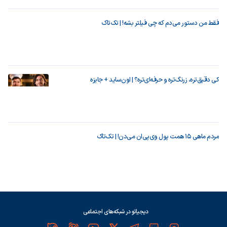
فقط من دستور می‌دم که چی فیلتر بشه! | تک‌تاک
کی دقیق‌تره، زرنگ‌تره و حرفه‌ای‌تره؟ | اون‌ساید + جایزه
مردم ماهی ۱۵ همت پول وی‌پی‌ان می‌دن! | تک‌تاک
دیجیاتو در شبکه‌های اجتماعی