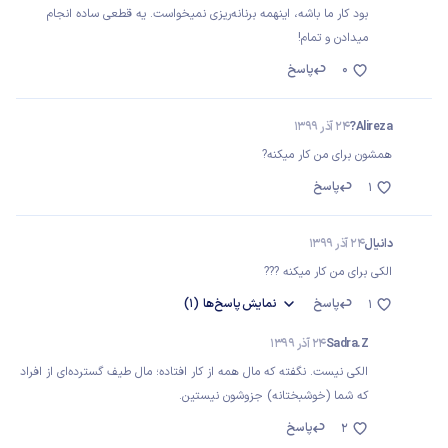
بود کار ما باشه، اینهمه برنانه‌ریزی نمیخواست. یه قطعی ساده انجام
میدادن و تمام!
0
پاسخ
Alireza?
24 آذر 1399
همشون برای من کار میکنه?
پاسخ
1
دانیال
24 آذر 1399
الکی برای من کار میکنه ???
پاسخ
نمایش
پاسخ‌ها
(1)
1
Sadra.Z
24 آذر 1399
الکی نیست. نگفته که مال همه از کار افتاده؛ مال طیف گسترده‌ای از افراد
که شما (خوشبختانه) جزوشون نیستین.
پاسخ
2