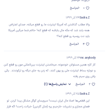
درآورده، موافقم.
0
پاسخ
Sadra.Z
24 آذر 1399
والا مطلب گذاشتن که آمریکا اینترنت ما رو قطع میکنه، صدای اعتراض
همه بلند شد که مگه مال باباشه که قطع کنه! حالام شما میگین آمریکا
باید نت روسیه رو قطع کنه!؟
پاسخ
4
mr. anybody
24 آذر 1399
کار کاره همین مسئولان خودمونه، میخاستن اینترنت بین‌المللی مون رو قطع کنن
و دوباره بساط اینترنت ملی رو پهن کنند، که زدن یه جای دیگه رو ترکوندند.. یکی
پاش روی سیم رفته
پاسخ
نمایش
پاسخ‌ها
(1)
2
Sadra.Z
25 آذر 1399
این قطعی‌ها اصلا مال ایران نیست! سرویسای گوگل مشکل پیدا کردن. تو
فصای مجازی و نشریات خارجیم پره (مثل گاردین) خیالت راحت! اگه قرار