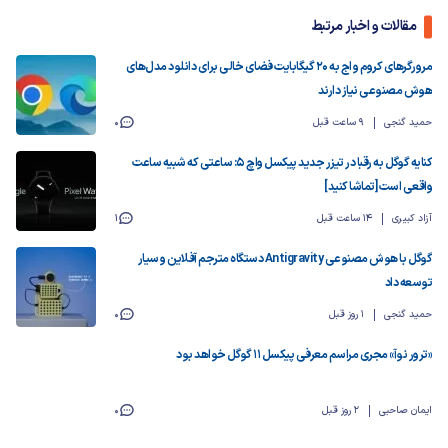
مقالات و اخبار مرتبط
مرورگرهای کروم و اج به ۲۰ گیگابایت فضای خالی برای دانلود مدل‌های
هوش مصنوعی نیاز دارند
حمید گنجی
9 ساعت قبل
0
کنایه گوگل به رقبا در تیزر جدید پیکسل واچ ۵: ساعتی که شبیه ساعت
واقعی است [تماشا کنید]
آزاد کبیری
14 ساعت قبل
1
گوگل با هوش مصنوعی Antigravity دستگاه مترجم آفلاین و سیار
توسعه داد
حمید گنجی
1 روز قبل
0
«ترور نوآ» مجری مراسم معرفی پیکسل ۱۱ گوگل خواهد بود
ایمان صاحبی
2 روز قبل
0