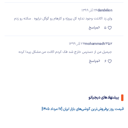
dandelion
24 آذر 1399
وای زد اکانتت وجود نداره کل پروژه و کارهام رو گوگل درایوه . سکته رو زدم
پاسخ
5
mohammad7352
24 آذر 1399
جیمیل من از دسترس خارج شد فک کردم اکانت من مشکل پیدا کرده
پاسخ
6
پیشنهادهای دیجیاتو
قیمت روز پرفروش‌ترین گوشی‌های بازار ایران [17 مرداد 1405]