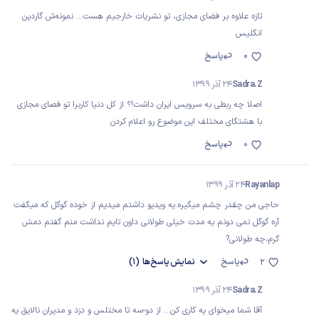
تازه علاوه بر فضای مجازی، تو نشریات خارجیم هست... نمونه‌ش گاردین
انگلیس
0
پاسخ
Sadra.Z
24 آذر 1399
اصلا چه ربطی به سرویس ایران داشت!؟ از کل دنیا کاربرا تو فصای مجازی
با هشتگای مختلف این موضوع رو اعلام کردن
0
پاسخ
Rayanlap
24 آذر 1399
حاجی من چقدر چشم میگیره.یه ویدیو داشتم میدیم از خوده گوگل که میگفت
آره گوگل نمی دونم یه مدت خیلی طولانی داون تایم نداشت منم گفتم دمش
گرم،چه طولانی?
پاسخ
نمایش
پاسخ‌ها
(1)
2
Sadra.Z
24 آذر 1399
آقا شما میخوای یه کاری کن... از دو-سه تا مختلس و دزد و مدیران نالایق یه