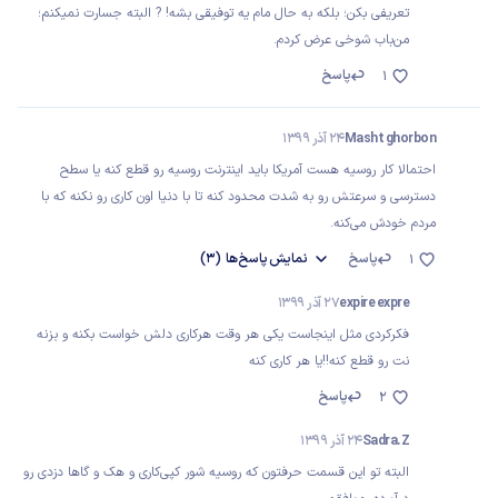
تعریفی بکن؛ بلکه به حال مام یه توفیقی بشه! ? البته جسارت نمیکنم؛
من‌باب شوخی عرض کردم.
پاسخ
1
Masht ghorbon
24 آذر 1399
احتمالا کار روسیه هست آمریکا باید اینترنت روسیه رو قطع کنه یا سطح
دسترسی و سرعتش رو به شدت محدود کنه تا با دنیا اون کاری رو نکنه که با
مردم خودش می‌کنه.
پاسخ
نمایش
پاسخ‌ها
(3)
1
expire expre
27 آذر 1399
فکرکردی مثل اینجاست یکی هر وقت هرکاری دلش خواست بکنه و بزنه
نت رو قطع کنه!!یا هر کاری کنه
پاسخ
2
Sadra.Z
24 آذر 1399
البته تو این قسمت حرفتون که روسیه شور کپی‌کاری و هک و گاها دزدی رو