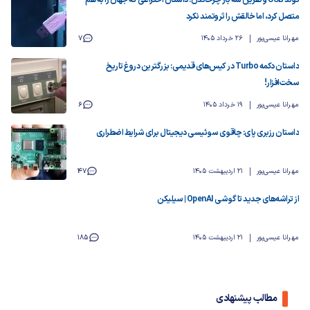
تولد USB و نفرین سه بار چرخاندن: داستان اختراعی که جهان را به هم
متصل کرد، اما خالقش را ثروتمند نکرد
مهرانا عیسی‌پور
26 خرداد 1405
7
داستان دکمه Turbo در کیس‌های قدیمی: بزرگترین دروغ تاریخ
سخت‌افزار!
مهرانا عیسی‌پور
19 خرداد 1405
6
داستان رزبری پای: چاقوی سوئیسی دیجیتال برای شرایط اضطراری
مهرانا عیسی‌پور
21 اردیبهشت 1405
47
از تراشه‌های جدید تا گوشی OpenAI | سیلیکن
مهرانا عیسی‌پور
21 اردیبهشت 1405
185
مطالب پیشنهادی