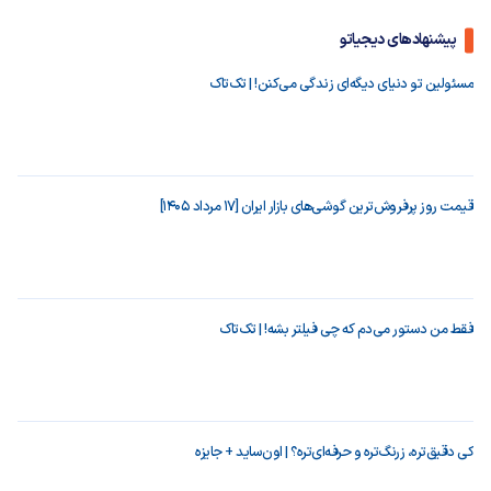
پیشنهادهای دیجیاتو
مسئولین تو دنیای دیگه‌ای زندگی می‌کنن! | تک‌تاک
قیمت روز پرفروش‌ترین گوشی‌های بازار ایران [17 مرداد 1405]
فقط من دستور می‌دم که چی فیلتر بشه! | تک‌تاک
کی دقیق‌تره، زرنگ‌تره و حرفه‌ای‌تره؟ | اون‌ساید + جایزه