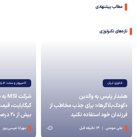
مطالب پیشنهادی
تازه‌های تکنولوژی
فناوری ایران
کامپیوتر و سخت افزار
هشدار پلیس به والدین
شرکت 
«کودک‌بلاگرها»: برای جذب مخاطب از
گیگابایت، قیمت
فرزندان خود استفاده نکنید
بیش از ۲۰ درصد افزایش داد
علی مومنی
14 دقیقه قبل
مهرانا عیسی‌پور
0