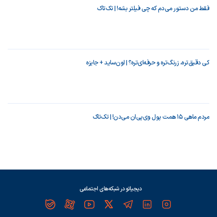
فقط من دستور می‌دم که چی فیلتر بشه! | تک‌تاک
کی دقیق‌تره، زرنگ‌تره و حرفه‌ای‌تره؟ | اون‌ساید + جایزه
مردم ماهی ۱۵ همت پول وی‌پی‌ان می‌دن! | تک‌تاک
دیجیاتو در شبکه‌های اجتماعی