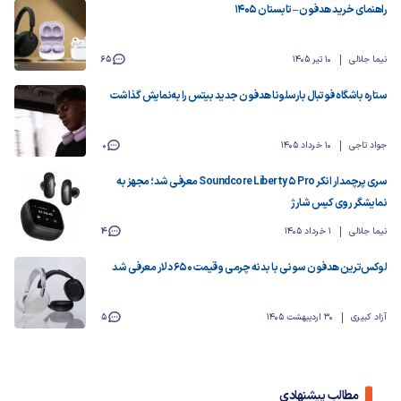
راهنمای خرید هدفون – تابستان ۱۴۰۵
نیما جلالی
10 تیر 1405
65
ستاره باشگاه فوتبال بارسلونا هدفون جدید بیتس را به‌نمایش گذاشت
جواد تاجی
10 خرداد 1405
0
سری پرچمدار انکر Soundcore Liberty 5 Pro معرفی شد؛ مجهز به
نمایشگر روی کیس شارژ
نیما جلالی
1 خرداد 1405
4
لوکس‌ترین هدفون سونی با بدنه چرمی و قیمت ۶۵۰ دلار معرفی شد
آزاد کبیری
30 اردیبهشت 1405
5
مطالب پیشنهادی