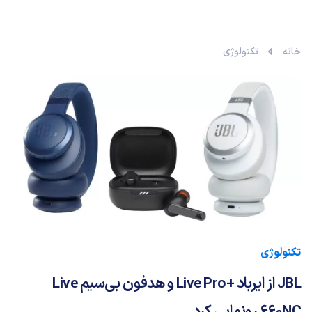
خانه
تکنولوژی
تکنولوژی
JBL از ایرباد +Live Pro و هدفون بی‌سیم Live
660NC رونمایی کرد