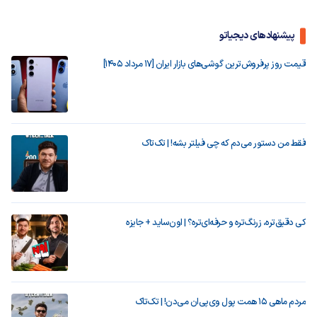
پیشنهادهای دیجیاتو
قیمت روز پرفروش‌ترین گوشی‌های بازار ایران [17 مرداد 1405]
فقط من دستور می‌دم که چی فیلتر بشه! | تک‌تاک
کی دقیق‌تره، زرنگ‌تره و حرفه‌ای‌تره؟ | اون‌ساید + جایزه
مردم ماهی ۱۵ همت پول وی‌پی‌ان می‌دن! | تک‌تاک