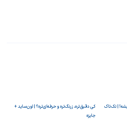
شه! | تک‌تاک
کی دقیق‌تره، زرنگ‌تره و حرفه‌ای‌تره؟ | اون‌ساید +
جایزه