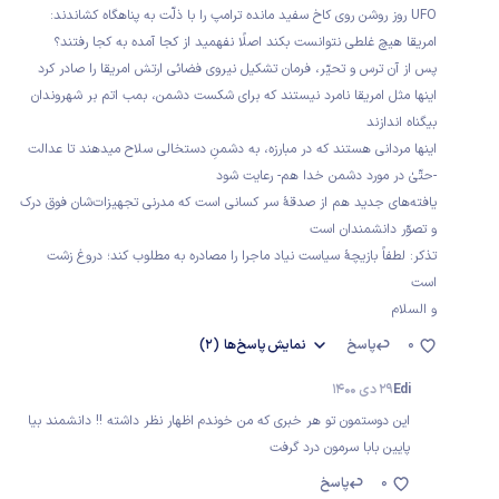
UFO روز روشن روی کاخ سفید مانده ترامپ را با ذلّت به پناهگاه کشاندند:
امریقا هیچ غلطی نتوانست بکند اصلًا نفهمید از کجا آمده به کجا رفتند؟
پس از آن ترس و تحیّر، فرمان تشکیل نیروی فضائی ارتش امریقا را صادر کرد
اینها مثل امریقا نامرد نیستند که برای شکست دشمن، بمب اتم بر شهروندان
بیگناه اندازند
اینها مردانی هستند که در مبارزه، به دشمنِ دستخالی سلاح میدهند تا عدالت
-حتّیٰ در مورد دشمن خدا هم- رعایت شود
یافته‌های جدید هم از صدقۀ سر کسانی است که مدرنی تجهیزات‌شان فوق درک
و تصوّر دانشمندان است
تذکر: لطفاً بازیچۀ سیاست نیاد ماجرا را مصادره به مطلوب کند؛ دروغ زشت
است
و السلام
0
پاسخ
نمایش
پاسخ‌ها
(2)
Edi
29 دی 1400
این دوستمون تو هر خبری که من خوندم اظهار نظر داشته !! دانشمند بیا
پایین بابا سرمون درد گرفت
0
پاسخ