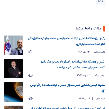
فضا
مقالات و اخبار مرتبط
رئیس پژوهشگاه فضایی: ارتباط با ماهواره‌های هدهد و کوثر به دلایل فنی
قطع شده است نه خرابکاری
علی مومنی
14 مهر 1404
1
رئیس پژوهشگاه فضایی ایران در گفتگو با دیجیاتو: شکل‌گیری
اکوسیستم برای صنعت فضایی ضروری است
ایمان بیک
11 مرداد 1404
0
سقوط کپسول فضایی حامل بقایای انسان و گیاه شاهدانه در اقیانوس
آرام
جواد تاجی
14 تیر 1404
0
قدرتمندترین دوربین دیجیتال جهان اولین تصویر خود از فضا را منتشر