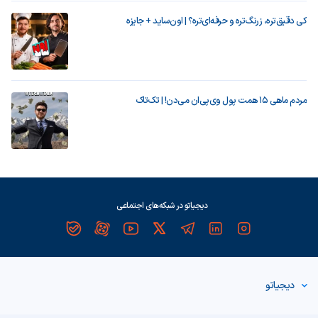
کی دقیق‌تره، زرنگ‌تره و حرفه‌ای‌تره؟ | اون‌ساید + جایزه
مردم ماهی ۱۵ همت پول وی‌پی‌ان می‌دن! | تک‌تاک
دیجیاتو در شبکه‌های اجتماعی
دیجیاتو