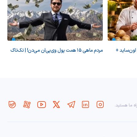
 اون‌ساید +
مردم ماهی ۱۵ همت پول وی‌پی‌ان می‌دن! | تک‌تاک
اه ما هستید.