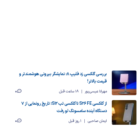
بررسی گلکسی زد فلیپ ۸: نمایشگر بیرونی هوشمندتر و
قیمت بالاتر!
0
مهرانا عیسی‌پور
18 ساعت قبل
از گلکسی S26 FE تا گلکسی تب S12؛ تاریخ رونمایی از ۷
دستگاه آینده سامسونگ لو رفت
0
ایمان صاحبی
1 روز قبل