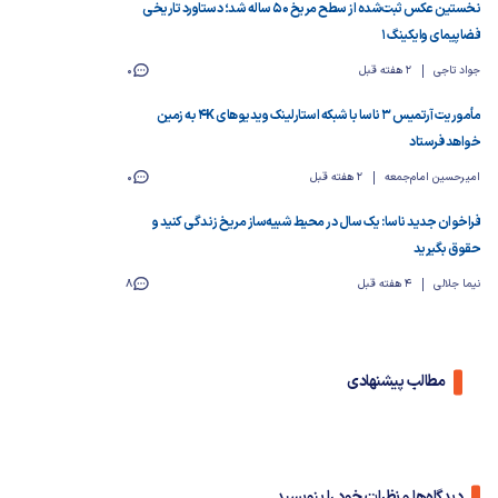
نخستین عکس ثبت‌شده از سطح مریخ ۵۰ ساله شد؛ دستاورد تاریخی
فضاپیمای وایکینگ ۱
جواد تاجی
2 هفته قبل
0
مأموریت آرتمیس ۳ ناسا با شبکه استارلینک ویدیوهای 4K به زمین
خواهد فرستاد
امیرحسین امام‌جمعه
2 هفته قبل
0
فراخوان جدید ناسا: یک سال در محیط شبیه‌ساز مریخ زندگی کنید و
حقوق بگیرید
نیما جلالی
4 هفته قبل
8
مطالب پیشنهادی
دیدگاه‌ها و نظرات خود را بنویسید