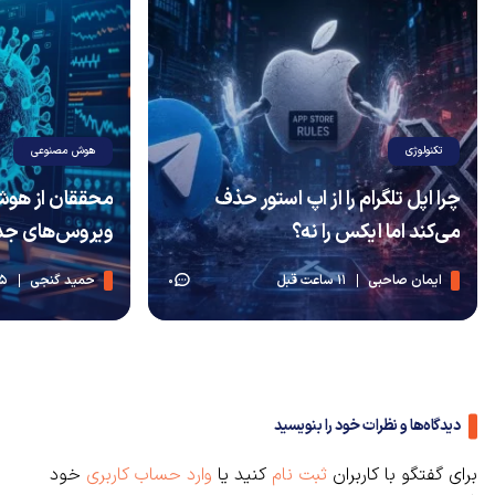
هوش مصنوعی
اینترنت و
محققان از هوش مصنوعی برای ساخت
پاسخ ار
ویروس‌های جدید استفاده کردند
منظومه ماهوار
حمید گنجی
15 ساعت قبل
جواد ت
0
0
دیدگاه‌ها و نظرات خود را بنویسید
برای گفتگو با کاربران
ثبت نام
کنید یا
وارد حساب کاربری
خود