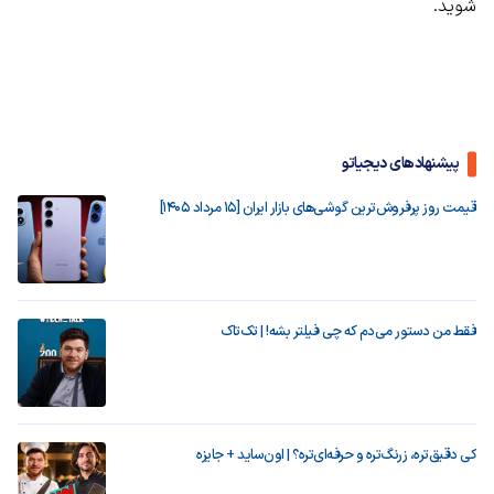
شوید.
پیشنهادهای دیجیاتو
قیمت روز پرفروش‌ترین گوشی‌های بازار ایران [15 مرداد 1405]
فقط من دستور می‌دم که چی فیلتر بشه! | تک‌تاک
کی دقیق‌تره، زرنگ‌تره و حرفه‌ای‌تره؟ | اون‌ساید + جایزه