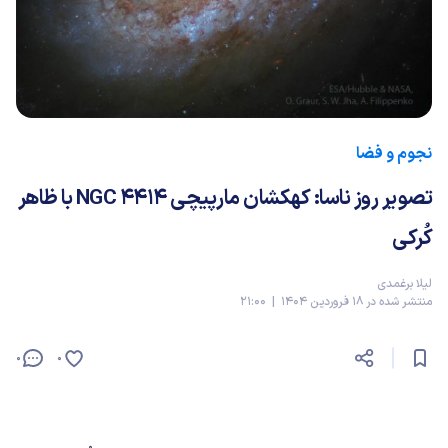
نجوم و فضا
تصویر روز ناسا: کهکشان مارپیچی NGC 4414 با ظاهر
کُرکی
لیلا برغمدی
منتشر شده در 18 فروردین 1404 | 21:00
0
0