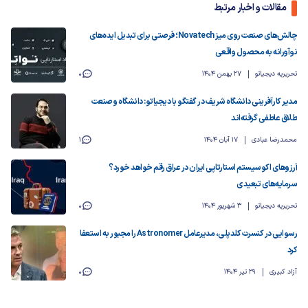
مقالات و اخبار مرتبط
چالش‌های صنعت روی میز Novatech؛ فرصتی برای تبدیل ایده‌های
نوآورانه به محصول واقعی
تحریریه دیجیاتو
27 بهمن 1404
0
مدیر کارآفرینی دانشگاه شریف در گفتگو با دیجیاتو: دانشگاه و صنعت
طلاق عاطفی گرفته‌اند
محمدرضا عبادی
17 آبان 1404
1
آرزوهای اکوسیستم استارتاپی ایران در عراق رقم خواهد خورد؟
سرمایه‌های تبعیدی
تحریریه دیجیاتو
3 شهریور 1404
0
رسوایی در کنسرت کلدپلی، مدیرعامل Astronomer را مجبور به استعفا
کرد
آزاد کبیری
29 تیر 1404
0