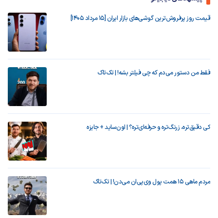
قیمت روز پرفروش‌ترین گوشی‌های بازار ایران [15 مرداد 1405]
فقط من دستور می‌دم که چی فیلتر بشه! | تک‌تاک
کی دقیق‌تره، زرنگ‌تره و حرفه‌ای‌تره؟ | اون‌ساید + جایزه
مردم ماهی ۱۵ همت پول وی‌پی‌ان می‌دن! | تک‌تاک