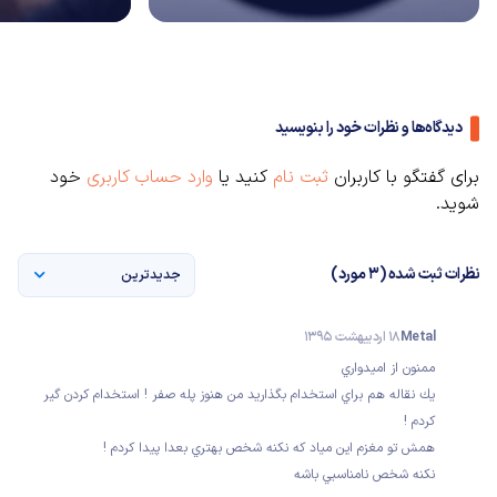
دیدگاه‌ها و نظرات خود را بنویسید
برای گفتگو با کاربران
ثبت نام
کنید یا
وارد حساب کاربری
خود
شوید.
نظرات ثبت شده (3 مورد)
جدیدترین
Metal
18 اردیبهشت 1395
ممنون از اميدواري
يك نقاله هم براي استخدام بگذاريد من هنوز پله صفر ! استخدام كردن گير
كردم !
همش تو مغزم اين مياد كه نكنه شخص بهتري بعدا پيدا كردم !
نكنه شخص نامناسبي باشه