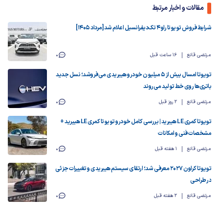
مقالات و اخبار مرتبط
شرایط فروش تویوتا راو ۴ تک‌دیفرانسیل اعلام شد [مرداد ۱۴۰۵]
مرتضی قانع
16 ساعت قبل
0
تویوتا امسال بیش از ۵ میلیون خودرو هیبریدی می‌فروشد؛ نسل جدید
باتری‌ها روی خط تولید می‌روند
مرتضی قانع
2 روز قبل
0
تویوتا کمری LE هیبرید | بررسی کامل خودرو تویوتا کمری LE هیبرید +
مشخصات فنی و امکانات
مرتضی قانع
1 هفته قبل
0
تویوتا کراون ۲۰۲۷ معرفی شد؛ ارتقای سیستم هیبریدی و تغییرات جزئی
در طراحی
مرتضی قانع
2 هفته قبل
0