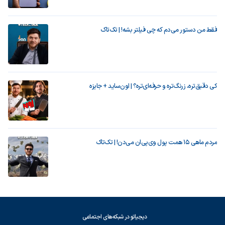
فقط من دستور می‌دم که چی فیلتر بشه! | تک‌تاک
کی دقیق‌تره، زرنگ‌تره و حرفه‌ای‌تره؟ | اون‌ساید + جایزه
مردم ماهی ۱۵ همت پول وی‌پی‌ان می‌دن! | تک‌تاک
دیجیاتو در شبکه‌های اجتماعی