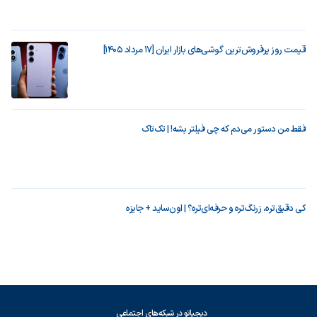
قیمت روز پرفروش‌ترین گوشی‌های بازار ایران [17 مرداد 1405]
فقط من دستور می‌دم که چی فیلتر بشه! | تک‌تاک
کی دقیق‌تره، زرنگ‌تره و حرفه‌ای‌تره؟ | اون‌ساید + جایزه
دیجیاتو در شبکه‌های اجتماعی