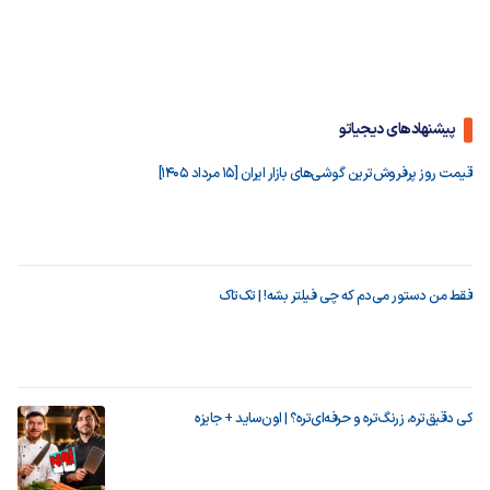
پیشنهادهای دیجیاتو
قیمت روز پرفروش‌ترین گوشی‌های بازار ایران [15 مرداد 1405]
فقط من دستور می‌دم که چی فیلتر بشه! | تک‌تاک
کی دقیق‌تره، زرنگ‌تره و حرفه‌ای‌تره؟ | اون‌ساید + جایزه