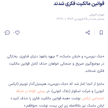
قوانین مالکیت فکری شدند
مهدی فروغی
منتشر شده در 25 فروردین 1404 | 13:30
1
0
«جک دورسی» و «ایلان ماسک»، ۲ چهره بانفوذ دنیای فناوری، به‌تازگی
در موضع‌گیری صریح و جنجالی خواهان حذف کامل قوانین مالکیت
فکری شده‌اند.
ماجرا از آنجا آغاز شد که «جک دورسی»، هم‌بنیان‌گذار توییتر (ایکس
کنونی) و شرکت اسکوئر (بلاک کنونی)، در
پستی کوتاه در شبکه
اجتماعی ایکس
نوشت: «همه قوانین مالکیت فکری را حذف کنید.»
ایلان ماسک نیز بلافاصله زیر این پست نوشت: «موافقم.»