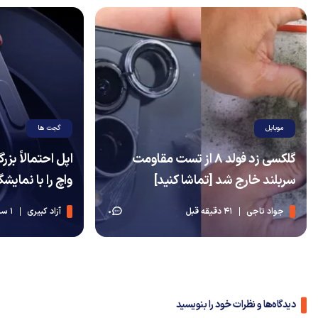
موبایل
گجت ها
گلکسی زد فولد 8 از تست مقاومت
اپل احتمالاً بز
سربلند خارج شد [تماشا کنید]
واچ را با نمایشگ
جواد تاجی
41 دقیقه قبل
آزاد کبیری
1 ساعت قبل
0
دیدگاه‌ها و نظرات خود را بنویسید