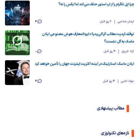
چرا اپل تلگرام را از اپ استور حذف می‌کند اما ایکس را نه؟
ایمان صاحبی
2 روز قبل
4
توقف آپدیت مطالب گراکی‌پدیا؛ دایره‌المعارف هوش مصنوعی ایلان
ماسک به گل نشست؟
آزاد کبیری
4 روز قبل
0
ایلان ماسک: استارلینک در آینده اکثریت اینترنت جهان را تأمین خواهد کرد
جواد تاجی
4 روز قبل
4
مطالب پیشنهادی
تازه‌های تکنولوژی