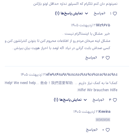
نمیتونم دان کنم تلگرام که اکسپلور نداره حداقل اونو بازکنن
پاسخ
نمایش
پاسخ‌ها
(1)
1
Mz9675
21 اردیبهشت 1405
خیر .مشکل با اینستاگرام نیست .
مشکل اینه میخان مردم رو از اطلاعات محروم کنن تا بتونن کنترلشون کنن و
کسی صداش بابت گرانی در نیاد اگه اومد با احراز هویت بیان ببرنش .
پاسخ
3
efw9848u989s8c8sc98s9cs9c8sc98sc98c
21 اردیبهشت 1405
کمک! ما به کمک نیاز داریم ... Help! We need help.... 救命！我們需要幫助.
.Hilfe! Wir brauchen Hilfe
پاسخ
نمایش
پاسخ‌ها
(1)
4
Kewina
21 اردیبهشت 1405
🆘🆘🆘🆘
0
پاسخ