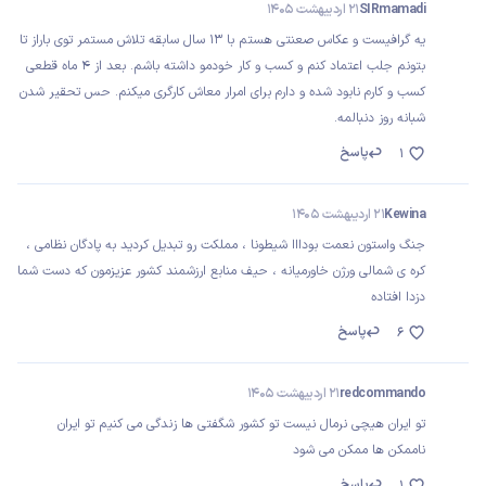
SIRmamadi
21 اردیبهشت 1405
یه گرافیست و عکاس صعنتی هستم با ۱۳ سال سابقه تلاش مستمر توی باراز تا
بتونم جلب اعتماد کنم و کسب و کار خودمو‌ داشته باشم. بعد از ۴ ماه قطعی
کسب و کارم نابود شده و دارم برای امرار معاش کارگری میکنم. حس تحقیر شدن
شبانه روز دنبالمه.
پاسخ
1
Kewina
21 اردیبهشت 1405
جنگ واستون نعمت بودااا شیطونا ، مملکت رو تبدیل کردید به پادگان نظامی ،
کره ی شمالی ورژن خاورمیانه ، حیف منابع ارزشمند کشور عزیزمون که دست شما
دزدا افتاده
پاسخ
6
redcommando
21 اردیبهشت 1405
تو ایران هیچی نرمال نیست تو کشور شگفتی ها زندگی می کنیم تو ایران
ناممکن ها ممکن می شود
پاسخ
1