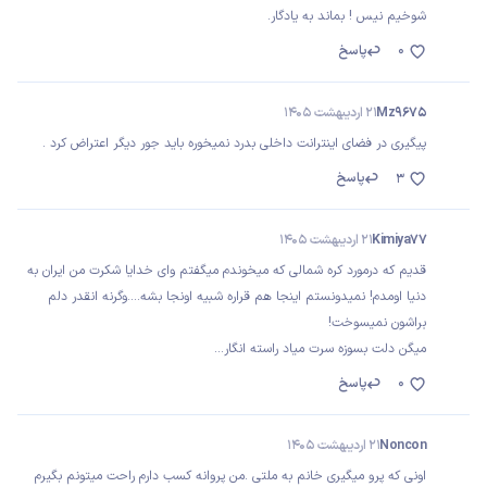
شوخیم نیس ! بماند به یادگار.
0
پاسخ
Mz9675
21 اردیبهشت 1405
پیگیری در فضای اینترانت داخلی بدرد نمیخوره باید جور دیگر اعتراض کرد .
پاسخ
3
Kimiya77
21 اردیبهشت 1405
قدیم که درمورد کره شمالی که میخوندم میگفتم وای خدایا شکرت من ایران به
دنیا اومدم! نمیدونستم اینجا هم قراره شبیه اونجا بشه....وگرنه انقدر دلم
براشون نمیسوخت!
میگن دلت بسوزه سرت میاد راسته انگار...
0
پاسخ
Noncon
21 اردیبهشت 1405
اونی که پرو میگیری خانم به ملتی .من پروانه کسب دارم راحت میتونم بگیرم