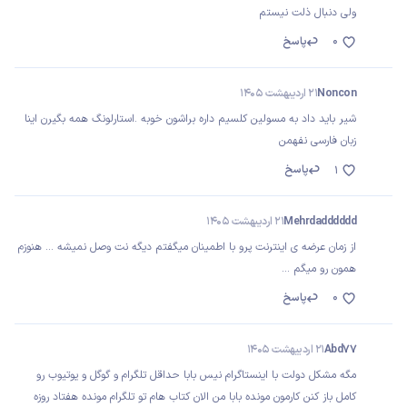
ولی دنبال ذلت نیستم
0
پاسخ
Noncon
21 اردیبهشت 1405
شیر باید داد به مسولین کلسیم داره براشون خوبه .استارلونگ همه بگیرن اینا
زبان فارسی نفهمن
پاسخ
1
Mehrdadddddd
21 اردیبهشت 1405
از زمان عرضه ی اینترنت پرو با اطمینان میگفتم دیگه نت وصل نمیشه ... هنوزم
همون رو میگم ...
0
پاسخ
Abd77
21 اردیبهشت 1405
مگه مشکل دولت با اینستاگرام نیس بابا حداقل تلگرام و گوگل و یوتیوب رو
کامل باز کنن کارمون مونده بابا من الان کتاب هام تو تلگرام مونده هفتاد روزه