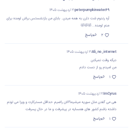
peterpumpkineater69
21 اردیبهشت 1405
آره رندوم شت دارن به همه میدن.. بابای من بازنشستس براش اومده برای
منم اومده....🤣🤣🤣
پاسخ
2
Ali_no_internet
21 اردیبهشت 1405
دیگه وقت نمیکنن
من امیدم رو از دست دادم
پاسخ
1
ImCyrus
21 اردیبهشت 1405
هی می گفتن مثل سوریه میشیما!الان راضیم حداقل مسترکارت و ویزا می تونم
داشته باشم.کشور های همسایه در پیشرفت و ما در حال پسرفت
پاسخ
1