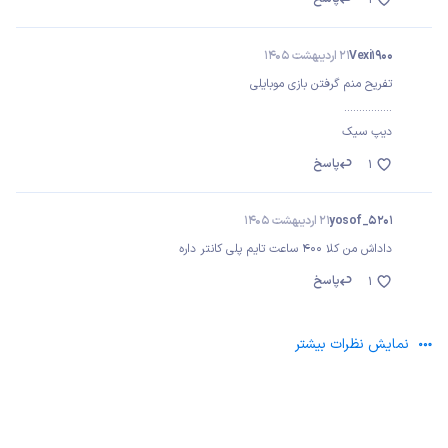
Vexi1900
21 اردیبهشت 1405
تفریح منم گرفتن بازی موبایلی
................
دیپ سیک
پاسخ
1
yosof_5201
21 اردیبهشت 1405
داداش من کلا 400 ساعت تایم پلی کانتر داره
پاسخ
1
نمایش نظرات بیشتر