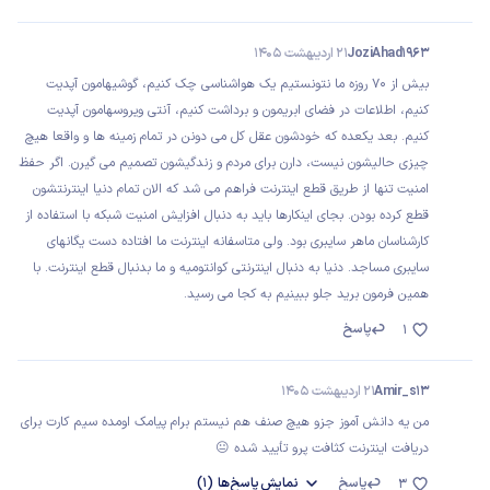
JoziAhad1963
21 اردیبهشت 1405
بیش از 70 روزه ما نتونستیم یک هواشناسی چک کنیم، گوشیهامون آپدیت
کنیم، اطلاعات در فضای ابریمون و برداشت کنیم، آنتی ویروسهامون آپدیت
کنیم. بعد یکعده که خودشون عقل کل می دونن در تمام زمینه ها و واقعا هیچ
چیزی حالیشون نیست، دارن برای مردم و زندگیشون تصمیم می گیرن. اگر حفظ
امنیت تنها از طریق قطع اینترنت فراهم می شد که الان تمام دنیا اینترنتشون
قطع کرده بودن. بجای اینکارها باید به دنبال افزایش امنیت شبکه با استفاده از
کارشناسان ماهر سایبری بود. ولی متاسفانه اینترنت ما افتاده دست یگانهای
سایبری مساجد. دنیا به دنبال اینترنتی کوانتومیه و ما بدنبال قطع اینترنت. با
همین فرمون برید جلو ببینیم به کجا می رسید.
پاسخ
1
Amir_s13
21 اردیبهشت 1405
من یه دانش آموز جزو هیچ صنف هم نیستم برام پیامک اومده سیم کارت برای
دریافت اینترنت کثافت پرو تأیید شده 😐
پاسخ
نمایش
پاسخ‌ها
(1)
3