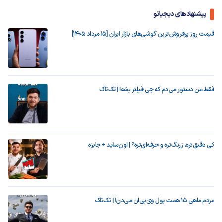
پیشنهادهای دیجیاتو
قیمت روز پرفروش‌ترین گوشی‌های بازار ایران [15 مرداد 1405]
فقط من دستور می‌دم که چی فیلتر بشه! | تک‌تاک
کی دقیق‌تره، زرنگ‌تره و حرفه‌ای‌تره؟ | اون‌ساید + جایزه
مردم ماهی ۱۵ همت پول وی‌پی‌ان می‌دن! | تک‌تاک