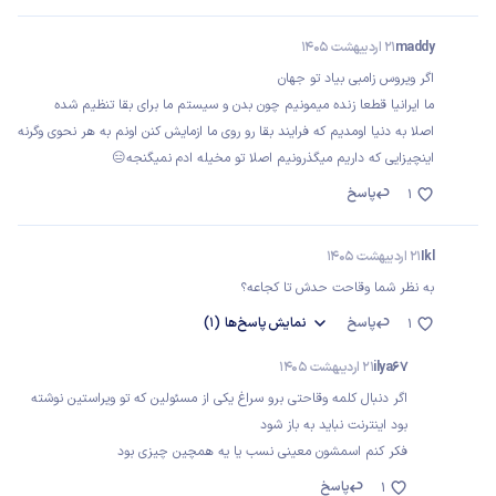
maddy
21 اردیبهشت 1405
اگر ویروس زامبی بیاد تو جهان
ما ایرانیا قطعا زنده میمونیم چون بدن و سیستم ما برای بقا تنظیم شده
اصلا به دنیا اومدیم که فرایند بقا رو روی ما ازمایش کنن اونم به هر نحوی وگرنه
اینچیزایی که داریم میگذرونیم اصلا تو مخیله ادم نمیگنجه😑
پاسخ
1
Ikl
21 اردیبهشت 1405
به نظر شما وقاحت حدش تا کجاعه؟
پاسخ
نمایش
پاسخ‌ها
(1)
1
ilya67
21 اردیبهشت 1405
اگر دنبال کلمه وقاحتی برو سراغ یکی از مسئولین که تو ویراستین نوشته
بود اینترنت نباید به باز شود
فکر کنم اسمشون معینی نسب یا یه همچین چیزی بود
پاسخ
1